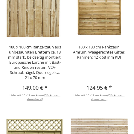
180 x 180 cm Rangerzaun aus
180 x 180 cm Rankzaun
unbesäumten Brettern ca. 18
Amrum, Waagerechtes Gitter,
mm stark, beidseitig montiert,
Rahmen: 42 x 68 mm KDI
Europäische Lärche mit Bast-
und Rinden resten, V2A-
Schraubnägel, Querriegel ca.
21 x 70 mm
149,00 €
*
124,95 €
*
Lieferzeit:
10 - 14 Werktage
(DE - Ausland
Lieferzeit:
10 - 14 Werktage
(DE - Ausland
abweichend)
abweichend)