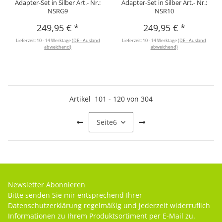
Adapter-Set in Silber Art.- Nr.:
Adapter-Set in Silber Art.- Nr.:
NSRG9
NSR10
249,95 €
*
249,95 €
*
Lieferzeit:
10 - 14 Werktage
(DE - Ausland
Lieferzeit:
10 - 14 Werktage
(DE - Ausland
abweichend)
abweichend)
Artikel
101
-
120
von
304
Seite
6
Newsletter Abonnieren
Bitte senden Sie mir entsprechend Ihrer
Datenschutzerklärung
regelmäßig und jederzeit widerruflich
Informationen zu Ihrem Produktsortiment per E-Mail zu.