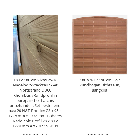
180 x 180 cm VivaView®
180 x 180/ 190 cm Flair
Nadelholz-Steckzaun-Set
Rundbogen Dichtzaun,
Nordstrand DUO,
Bangkirai
Rhombus-/Rundprofil in
europäischer Lärche,
unbehandelt, Set bestehend
aus: 20 N&F-Profilen 28 x 95 x
1778 mm x 1778 mm 1 oberes
Nadelholz-Profil 28 x 80 x
1778 mm Art.- Nr.: NSDU1