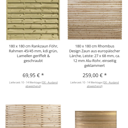
180 x 180 cm Rankzaun Föhr,
180 x 180 cm Rhombus
Rahmen 45/45 mm, kdi grün,
Design Zaun aus europäischer
Lamellen geriffelt &
Lärche, Leiste: 27 x 68 mm, ca.
geschraubt
12 mm Alu-Rohr, einseitig
geklammert
69,95 €
*
259,00 €
*
Lieferzeit:
10 - 14 Werktage
(DE - Ausland
Lieferzeit:
10 - 14 Werktage
(DE - Ausland
abweichend)
abweichend)