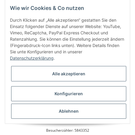
Information
Wie wir Cookies & Co nutzen
Kundenservice
Durch Klicken auf „Alle akzeptieren“ gestatten Sie den
Einsatz folgender Dienste auf unserer Website: YouTube,
Vimeo, ReCaptcha, PayPal Express Checkout und
Ratenzahlung. Sie können die Einstellung jederzeit ändern
Bitte senden Sie mir entsprechend Ihrer
Datenschutzerklärung
regelmäßig und
(Fingerabdruck-Icon links unten). Weitere Details finden
jederzeit widerruflich Informationen zu Ihrem Produktsortiment per E-Mail zu.
Sie unte
Konfigurieren
und in unserer
Datenschutzerklärung
.
Alle akzeptieren
Konfigurieren
* Alle Preise inkl. gesetzlicher USt., zzgl.
Versand
Ablehnen
Besucherzähler: 5843352