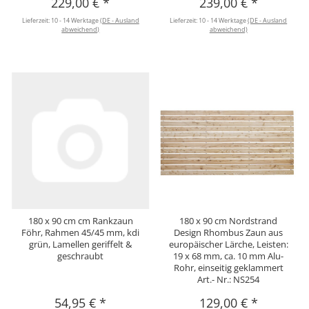
229,00 €
*
239,00 €
*
Lieferzeit:
10 - 14 Werktage
(DE - Ausland
Lieferzeit:
10 - 14 Werktage
(DE - Ausland
abweichend)
abweichend)
180 x 90 cm cm Rankzaun
180 x 90 cm Nordstrand
Föhr, Rahmen 45/45 mm, kdi
Design Rhombus Zaun aus
grün, Lamellen geriffelt &
europäischer Lärche, Leisten:
geschraubt
19 x 68 mm, ca. 10 mm Alu-
Rohr, einseitig geklammert
Art.- Nr.: NS254
54,95 €
*
129,00 €
*