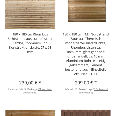
180 x 180 cm Rhombus
180 x 180 cm TMT Nordstrand
Sichtschutz aus europäischer
Zaun aus Thermisch
Lärche, Rhombus- und
modifizierter Kiefer/Fichte,
Konstruktionsleiste: 27 x 68
Rhombusleisten ca.
mm
18x50mm, glatt gehobelt,
unbehandelt, ca. 10 mm
Aluminium-Rohr, einseitig
geklammert, Element
bestehend aus 4 Einzelteile
Art.- Nr.: RDT11
239,00 €
*
299,00 €
*
Lieferzeit:
10 - 14 Werktage
(DE - Ausland
Lieferzeit:
10 - 14 Werktage
(DE - Ausland
abweichend)
abweichend)