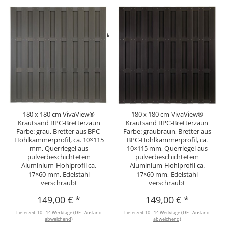
180 x 180 cm VivaView®
180 x 180 cm VivaView®
Krautsand BPC-Bretterzaun
Krautsand BPC-Bretterzaun
Farbe: grau, Bretter aus BPC-
Farbe: graubraun, Bretter aus
Hohlkammerprofil, ca. 10×115
BPC-Hohlkammerprofil, ca.
mm, Querriegel aus
10×115 mm, Querriegel aus
pulverbeschichtetem
pulverbeschichtetem
Aluminium-Hohlprofil ca.
Aluminium-Hohlprofil ca.
17×60 mm, Edelstahl
17×60 mm, Edelstahl
verschraubt
verschraubt
149,00 €
*
149,00 €
*
Lieferzeit:
10 - 14 Werktage
(DE - Ausland
Lieferzeit:
10 - 14 Werktage
(DE - Ausland
abweichend)
abweichend)