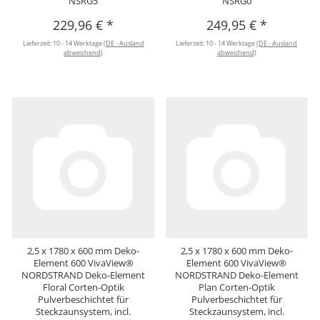
NSRG5
NSRG0
229,96 €
*
249,95 €
*
Lieferzeit:
10 - 14 Werktage
(DE - Ausland
Lieferzeit:
10 - 14 Werktage
(DE - Ausland
abweichend)
abweichend)
2,5 x 1780 x 600 mm Deko-
2,5 x 1780 x 600 mm Deko-
Element 600 VivaView®
Element 600 VivaView®
NORDSTRAND Deko-Element
NORDSTRAND Deko-Element
Floral Corten-Optik
Plan Corten-Optik
Pulverbeschichtet für
Pulverbeschichtet für
Steckzaunsystem, incl.
Steckzaunsystem, incl.