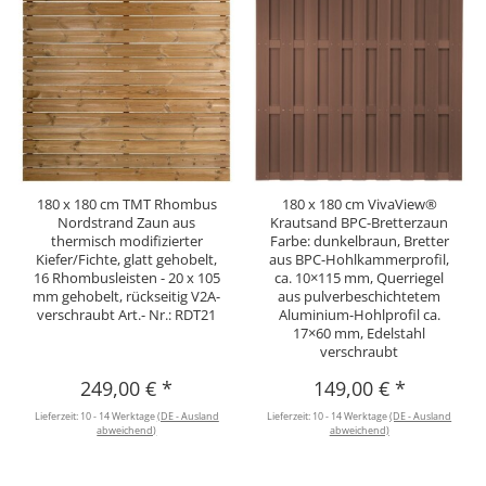
180 x 180 cm TMT Rhombus
180 x 180 cm VivaView®
Nordstrand Zaun aus
Krautsand BPC-Bretterzaun
thermisch modifizierter
Farbe: dunkelbraun, Bretter
Kiefer/Fichte, glatt gehobelt,
aus BPC-Hohlkammerprofil,
16 Rhombusleisten - 20 x 105
ca. 10×115 mm, Querriegel
mm gehobelt, rückseitig V2A-
aus pulverbeschichtetem
verschraubt Art.- Nr.: RDT21
Aluminium-Hohlprofil ca.
17×60 mm, Edelstahl
verschraubt
249,00 €
*
149,00 €
*
Lieferzeit:
10 - 14 Werktage
(DE - Ausland
Lieferzeit:
10 - 14 Werktage
(DE - Ausland
abweichend)
abweichend)