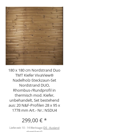
180 x 180 cm Nordstrand Duo
TMT Kiefer VivaView®
Nadelholz-Steckzaun-Set
Nordstrand DUO,
Rhombus-/Rundprofil in
thermisch mod. Kiefer,
unbehandelt, Set bestehend
aus: 20 N&F-Profilen 28 x 95 x
1778 mm Art.- Nr.: NSDU4
299,00 €
*
Lieferzeit:
10 - 14 Werktage
(DE - Ausland
abweichend)