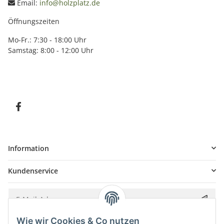
Email:
info@holzplatz.de
Öffnungszeiten
Mo-Fr.: 7:30 - 18:00 Uhr
Samstag: 8:00 - 12:00 Uhr
Information
Kundenservice
Wie wir Cookies & Co nutzen
Bitte senden Sie mir entsprechend Ihrer
Datenschutzerklärung
regelmäßig und