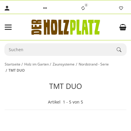
0
Startseite
Holz im Garten
Zaunsysteme
Nordstrand - Serie
TMT DUO
TMT DUO
Artikel
1
-
5
von
5