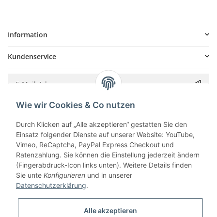
Information
Kundenservice
Wie wir Cookies & Co nutzen
Bitte senden Sie mir entsprechend Ihrer
Datenschutzerklärung
regelmäßig und
jederzeit widerruflich Informationen zu Ihrem Produktsortiment per E-Mail zu.
Durch Klicken auf „Alle akzeptieren“ gestatten Sie den
Einsatz folgender Dienste auf unserer Website: YouTube,
Vimeo, ReCaptcha, PayPal Express Checkout und
Ratenzahlung. Sie können die Einstellung jederzeit ändern
(Fingerabdruck-Icon links unten). Weitere Details finden
Sie unte
Konfigurieren
und in unserer
Datenschutzerklärung
.
Alle akzeptieren
* Alle Preise inkl. gesetzlicher USt., zzgl.
Versand