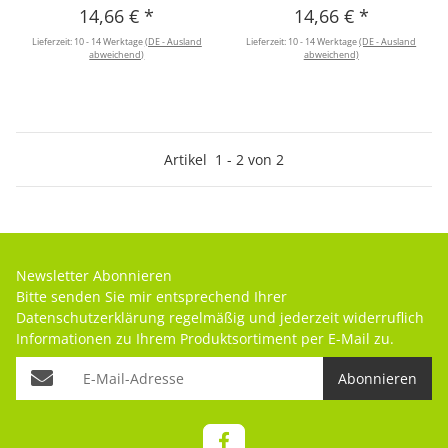
14,66 €
*
14,66 €
*
Lieferzeit:
10 - 14 Werktage
(DE - Ausland
Lieferzeit:
10 - 14 Werktage
(DE - Ausland
abweichend)
abweichend)
Artikel
1
-
2
von
2
Newsletter Abonnieren
Bitte senden Sie mir entsprechend Ihrer
Datenschutzerklärung
regelmäßig und jederzeit widerruflich
Informationen zu Ihrem Produktsortiment per E-Mail zu.
Abonnieren