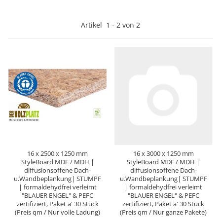
Artikel
1
-
2
von
2
16 x 2500 x 1250 mm
16 x 3000 x 1250 mm
StyleBoard MDF / MDH |
StyleBoard MDF / MDH |
diffusionsoffene Dach-
diffusionsoffene Dach-
u.Wandbeplankung| STUMPF
u.Wandbeplankung| STUMPF
| formaldehydfrei verleimt
| formaldehydfrei verleimt
"BLAUER ENGEL" & PEFC
"BLAUER ENGEL" & PEFC
zertifiziert, Paket a' 30 Stück
zertifiziert, Paket a' 30 Stück
(Preis qm / Nur volle Ladung)
(Preis qm / Nur ganze Pakete)