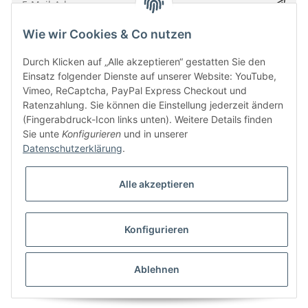
Wie wir Cookies & Co nutzen
Bitte senden Sie mir entsprechend Ihrer
Datenschutzerklärung
regelmäßig und
jederzeit widerruflich Informationen zu Ihrem Produktsortiment per E-Mail zu.
Durch Klicken auf „Alle akzeptieren“ gestatten Sie den
Einsatz folgender Dienste auf unserer Website: YouTube,
Vimeo, ReCaptcha, PayPal Express Checkout und
Ratenzahlung. Sie können die Einstellung jederzeit ändern
(Fingerabdruck-Icon links unten). Weitere Details finden
Sie unte
Konfigurieren
und in unserer
Datenschutzerklärung
.
Alle akzeptieren
* Alle Preise inkl. gesetzlicher USt., zzgl.
Versand
Konfigurieren
Besucherzähler: 5847461
Alle Preise inkl. MwSt.
Umsetzung
Vlarom E-Commerce Agentur
| Powered by
JTL-Shop
|
CLEARIX JTL-Shop Template
Ablehnen