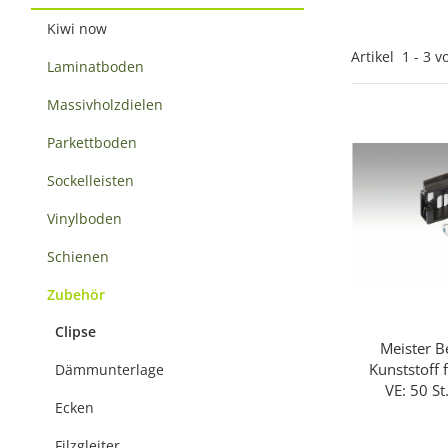
Kiwi now
Artikel
1
-
3
v
Laminatboden
Massivholzdielen
Parkettboden
Sockelleisten
Vinylboden
Schienen
Zubehör
Clipse
Meister B
Sc
Kunststoff 
Dämmunterlage
VE: 50 St
Ecken
Filzgleiter