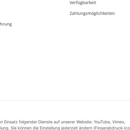
Verfügbarkeit
Zahlungsmöglichkeiten
ehrung
* Alle Preise inkl. gesetzlicher USt., zzgl.
Versand
den Einsatz folgender Dienste auf unserer Website: YouTube, Vimeo,
Alle Preise inkl. MwSt.
g. Sie können die Einstellung jederzeit ändern (Fingerabdruck-Ico