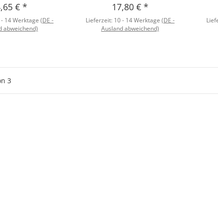
,65 €
*
17,80 €
*
 - 14 Werktage
(DE -
Lieferzeit:
10 - 14 Werktage
(DE -
Lief
d abweichend)
Ausland abweichend)
on
3