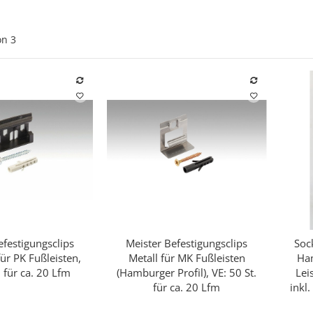
on
3
efestigungsclips
Meister Befestigungsclips
Sock
hnellkauf
Schnellkauf
für PK Fußleisten,
Metall für MK Fußleisten
Ha
. für ca. 20 Lfm
(Hamburger Profil), VE: 50 St.
Lei
für ca. 20 Lfm
inkl