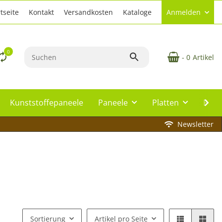
tseite
Kontakt
Versandkosten
Kataloge
Anmelden
0
- 0
Artikel
Kunststoffepaneele
Paneele
Platten
Plat
Newsletter
Sortierung
Artikel pro Seite