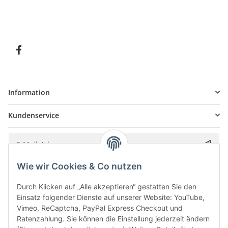
Information
Kundenservice
Wie wir Cookies & Co nutzen
Bitte senden Sie mir entsprechend Ihrer
Datenschutzerklärung
regelmäßig und
jederzeit widerruflich Informationen zu Ihrem Produktsortiment per E-Mail zu.
Durch Klicken auf „Alle akzeptieren“ gestatten Sie den
Einsatz folgender Dienste auf unserer Website: YouTube,
Vimeo, ReCaptcha, PayPal Express Checkout und
Ratenzahlung. Sie können die Einstellung jederzeit ändern