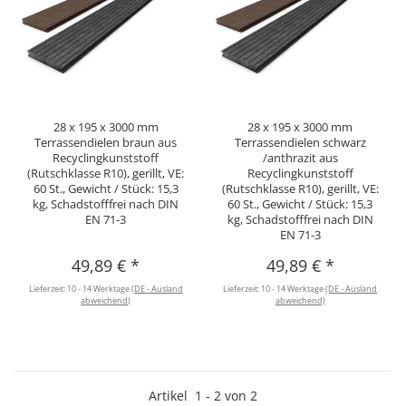
28 x 195 x 3000 mm
28 x 195 x 3000 mm
Terrassendielen braun aus
Terrassendielen schwarz
Recyclingkunststoff
/anthrazit aus
(Rutschklasse R10), gerillt, VE:
Recyclingkunststoff
60 St., Gewicht / Stück: 15,3
(Rutschklasse R10), gerillt, VE:
kg, Schadstofffrei nach DIN
60 St., Gewicht / Stück: 15,3
EN 71-3
kg, Schadstofffrei nach DIN
EN 71-3
49,89 €
*
49,89 €
*
Lieferzeit:
10 - 14 Werktage
(DE - Ausland
Lieferzeit:
10 - 14 Werktage
(DE - Ausland
abweichend)
abweichend)
Artikel
1
-
2
von
2