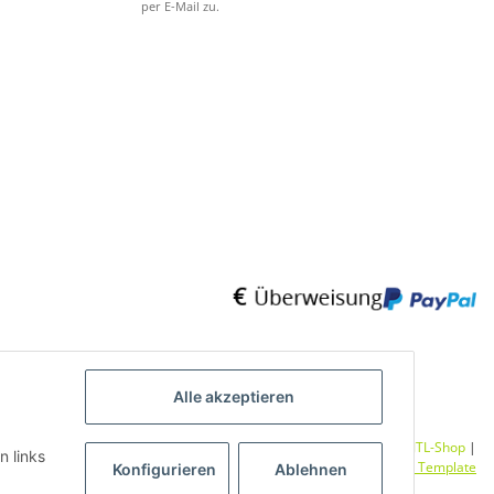
per E-Mail zu.
Alle akzeptieren
Umsetzung
Vlarom E-Commerce Agentur
| Powered by
JTL-Shop
|
n links
CLEARIX JTL-Shop Template
Konfigurieren
Ablehnen