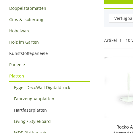
Doppelstabmatten
Verfügbar
Gips & Isolierung
Hobelware
Artikel
1
-
10
Holz im Garten
Kunststoffepaneele
Paneele
Platten
Egger DecoWall Digitaldruck
Fahrzeugbauplatten
Hartfaserplatten
Living / StyleBoard
Rocko A
Sc
MDF-Platten roh
Abstandsh