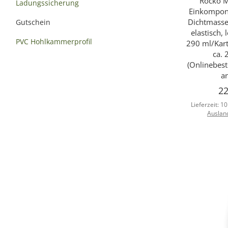
Rocko M
Sc
Ladungssicherung
Einkompon
Dichtmasse
Gutschein
elastisch, 
PVC Hohlkammerprofil
290 ml/Kart
ca. 
(Onlinebest
a
22
Lieferzeit:
10
Auslan