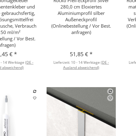
ontagekleber
Rocko Pfeil-Eckprofil Silver
Rock
hnellkauf
Schnellkauf
entenkleber und
280,0 cm Eloxiertes
mat
 gebrauchsfertig,
Aluminiumprofil silber
s
lösungsmittelfrei
Außeneckprofil
Ver
usche, Verbrauch
(Onlinebestellung / Vor Best.
(Onl
250 ml/m²
anfragen)
ellung / Vor Best.
nfragen)
,45 €
*
51,85 €
*
 - 14 Werktage
(DE -
Lieferzeit:
10 - 14 Werktage
(DE -
Lief
d abweichend)
Ausland abweichend)