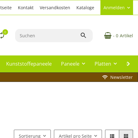
tseite
Kontakt
Versandkosten
Kataloge
Anmelden
0
- 0
Artikel
Kunststoffepaneele
Paneele
Platten
Plat
Newsletter
Sortierung
Artikel pro Seite