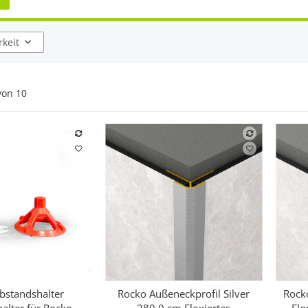
keit
von
10
bstandshalter
Rocko Außeneckprofil Silver
Rocko
hnellkauf
Schnellkauf
alter für Rocko
280,0 cm Eloxiertes
Elo