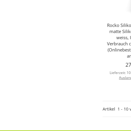
Rocko Silik
Sc
matte Sil
weiss, 
Verbrauch c
(Onlinebest
a
27
Lieferzeit:
10
Auslan
Artikel
1
-
10