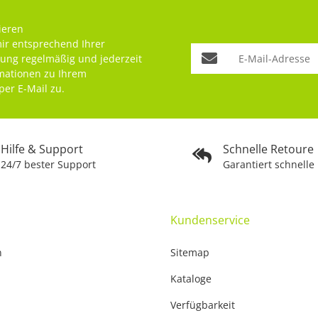
ieren
mir entsprechend Ihrer
rung
regelmäßig und jederzeit
rmationen zu Ihrem
per E-Mail zu.
Hilfe & Support
Schnelle Retoure
24/7 bester Support
Garantiert schnelle
Kundenservice
n
Sitemap
Kataloge
Verfügbarkeit