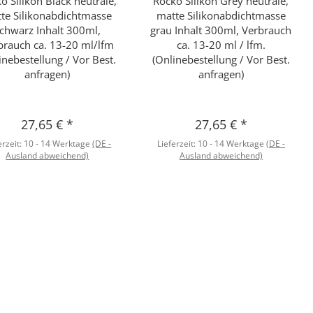
o Silikon Black neutrale,
Rocko Silikon Grey neutrale,
Schnellkauf
Schnellkauf
te Silikonabdichtmasse
matte Silikonabdichtmasse
chwarz Inhalt 300ml,
grau Inhalt 300ml, Verbrauch
brauch ca. 13-20 ml/lfm
ca. 13-20 ml / lfm.
inebestellung / Vor Best.
(Onlinebestellung / Vor Best.
anfragen)
anfragen)
27,65 €
*
27,65 €
*
erzeit:
10 - 14 Werktage
(DE -
Lieferzeit:
10 - 14 Werktage
(DE -
Ausland abweichend)
Ausland abweichend)