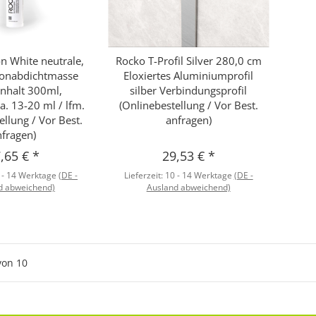
on White neutrale,
Rocko T-Profil Silver 280,0 cm
hnellkauf
Schnellkauf
ikonabdichtmasse
Eloxiertes Aluminiumprofil
Inhalt 300ml,
silber Verbindungsprofil
a. 13-20 ml / lfm.
(Onlinebestellung / Vor Best.
ellung / Vor Best.
anfragen)
nfragen)
,65 €
*
29,53 €
*
 - 14 Werktage
(DE -
Lieferzeit:
10 - 14 Werktage
(DE -
d abweichend)
Ausland abweichend)
von
10