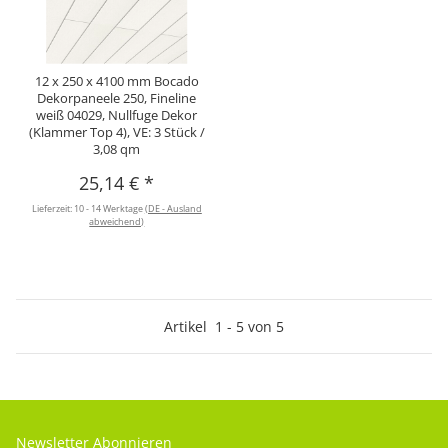
12 x 250 x 4100 mm Bocado
Dekorpaneele 250, Fineline
weiß 04029, Nullfuge Dekor
(Klammer Top 4), VE: 3 Stück /
3,08 qm
25,14 €
*
Lieferzeit:
10 - 14 Werktage
(DE - Ausland
abweichend)
Artikel
1
-
5
von
5
Newsletter Abonnieren