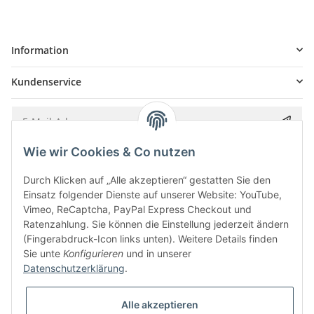
Information
Kundenservice
Wie wir Cookies & Co nutzen
Bitte senden Sie mir entsprechend Ihrer
Datenschutzerklärung
regelmäßig und
jederzeit widerruflich Informationen zu Ihrem Produktsortiment per E-Mail zu.
Durch Klicken auf „Alle akzeptieren“ gestatten Sie den
Einsatz folgender Dienste auf unserer Website: YouTube,
Vimeo, ReCaptcha, PayPal Express Checkout und
Ratenzahlung. Sie können die Einstellung jederzeit ändern
(Fingerabdruck-Icon links unten). Weitere Details finden
Sie unte
Konfigurieren
und in unserer
Datenschutzerklärung
.
Alle akzeptieren
* Alle Preise inkl. gesetzlicher USt., zzgl.
Versand