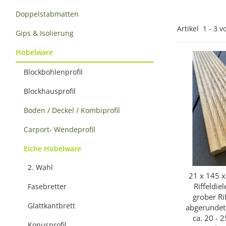
Doppelstabmatten
Artikel
1
-
3
v
Gips & Isolierung
Hobelware
Blockbohlenprofil
Blockhausprofil
Boden / Deckel / Kombiprofil
Carport- Wendeprofil
Eiche Hobelware
2. Wahl
21 x 145 
Sc
Riffeldiel
Fasebretter
grober Ri
Glattkantbrett
abgerundet,
ca. 20 - 2
Konusprofil