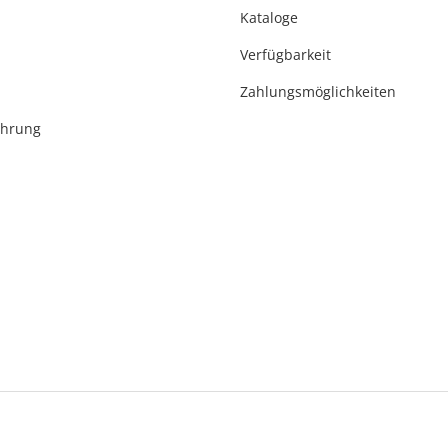
Kataloge
Verfügbarkeit
Zahlungsmöglichkeiten
ehrung
* Alle Preise inkl. gesetzlicher USt., zzgl.
Versand