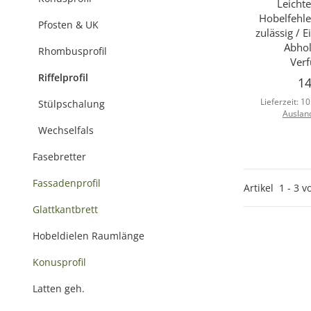
Leicht
Hobelfehle
Pfosten & UK
zulässig / 
Abhol
Rhombusprofil
Verf
Riffelprofil
14
Lieferzeit:
10
Stülpschalung
Auslan
Wechselfals
Fasebretter
Fassadenprofil
Artikel
1
-
3
v
Glattkantbrett
Hobeldielen Raumlänge
Konusprofil
Latten geh.