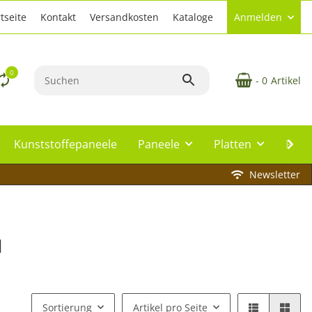
tseite
Kontakt
Versandkosten
Kataloge
Anmelden
0
- 0
Artikel
Kunststoffepaneele
Paneele
Platten
Plat
Newsletter
l
Sortierung
Artikel pro Seite