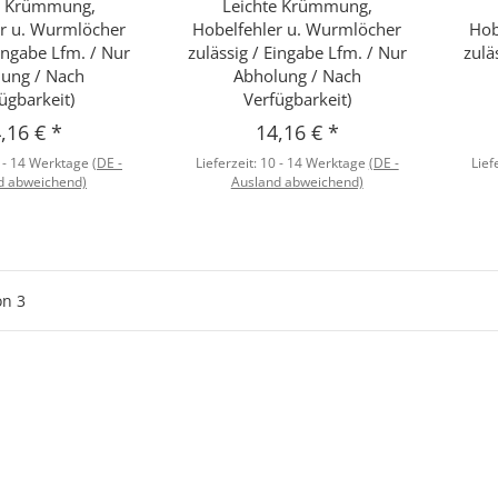
e Krümmung,
Leichte Krümmung,
r u. Wurmlöcher
Hobelfehler u. Wurmlöcher
Hob
Eingabe Lfm. / Nur
zulässig / Eingabe Lfm. / Nur
zulä
ung / Nach
Abholung / Nach
ügbarkeit)
Verfügbarkeit)
,16 €
*
14,16 €
*
 - 14 Werktage
(DE -
Lieferzeit:
10 - 14 Werktage
(DE -
Lief
d abweichend)
Ausland abweichend)
on
3