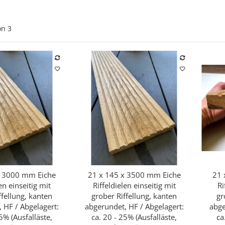
on
3
x 3000 mm Eiche
21 x 145 x 3500 mm Eiche
21 
hnellkauf
Schnellkauf
en einseitig mit
Riffeldielen einseitig mit
Ri
ffellung, kanten
grober Riffellung, kanten
gr
 HF / Abgelagert:
abgerundet, HF / Abgelagert:
abge
5% (Ausfalläste,
ca. 20 - 25% (Ausfalläste,
ca