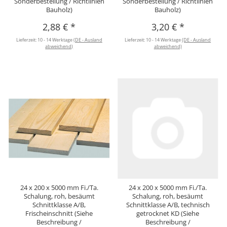
Sonderbestellung / Richtlinien
Sonderbestellung / Richtlinien
Bauholz)
Bauholz)
2,88 €
*
3,20 €
*
Lieferzeit:
10 - 14 Werktage
(DE - Ausland
Lieferzeit:
10 - 14 Werktage
(DE - Ausland
abweichend)
abweichend)
24 x 200 x 5000 mm Fi./Ta.
24 x 200 x 5000 mm Fi./Ta.
Schalung, roh, besäumt
Schalung, roh, besäumt
Schnittklasse A/B,
Schnittklasse A/B, technisch
Frischeinschnitt (Siehe
getrocknet KD (Siehe
Beschreibung /
Beschreibung /