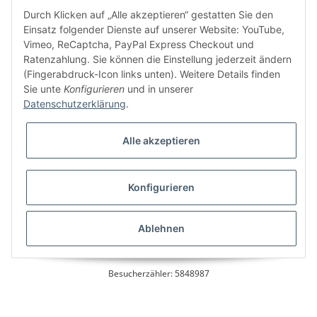
Kundenservice
Durch Klicken auf „Alle akzeptieren“ gestatten Sie den
Einsatz folgender Dienste auf unserer Website: YouTube,
Vimeo, ReCaptcha, PayPal Express Checkout und
Ratenzahlung. Sie können die Einstellung jederzeit ändern
Bitte senden Sie mir entsprechend Ihrer
Datenschutzerklärung
regelmäßig und
(Fingerabdruck-Icon links unten). Weitere Details finden
jederzeit widerruflich Informationen zu Ihrem Produktsortiment per E-Mail zu.
Sie unte
Konfigurieren
und in unserer
Datenschutzerklärung
.
Alle akzeptieren
Konfigurieren
* Alle Preise inkl. gesetzlicher USt., zzgl.
Versand
Ablehnen
Besucherzähler: 5848987
Alle Preise inkl. MwSt.
Umsetzung
Vlarom E-Commerce Agentur
| Powered by
JTL-Shop
|
CLEARIX JTL-Shop Template