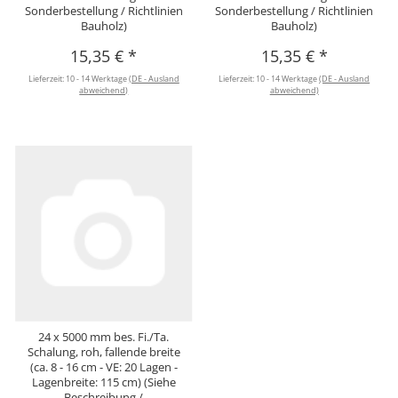
Sonderbestellung / Richtlinien
Sonderbestellung / Richtlinien
Bauholz)
Bauholz)
15,35 €
*
15,35 €
*
Lieferzeit:
10 - 14 Werktage
(DE - Ausland
Lieferzeit:
10 - 14 Werktage
(DE - Ausland
abweichend)
abweichend)
24 x 5000 mm bes. Fi./Ta.
Schalung, roh, fallende breite
(ca. 8 - 16 cm - VE: 20 Lagen -
Lagenbreite: 115 cm) (Siehe
Beschreibung /