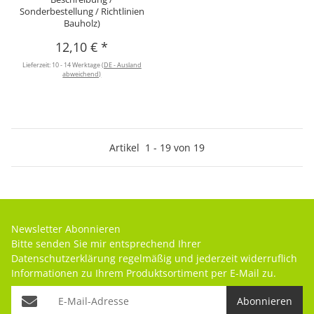
Sonderbestellung / Richtlinien
Bauholz)
12,10 €
*
Lieferzeit:
10 - 14 Werktage
(DE - Ausland
abweichend)
Artikel
1
-
19
von
19
Newsletter Abonnieren
Bitte senden Sie mir entsprechend Ihrer
Datenschutzerklärung
regelmäßig und jederzeit widerruflich
Informationen zu Ihrem Produktsortiment per E-Mail zu.
Abonnieren