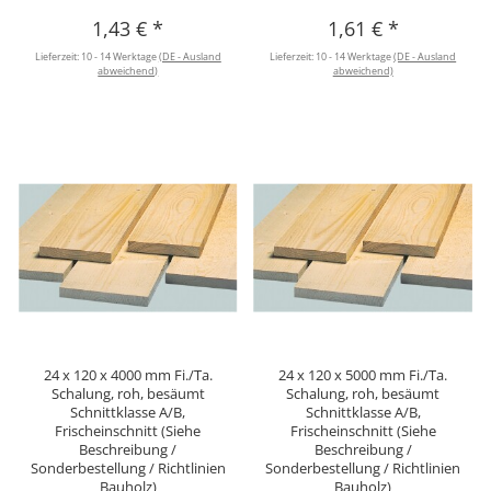
1,43 €
*
1,61 €
*
Lieferzeit:
10 - 14 Werktage
(DE - Ausland
Lieferzeit:
10 - 14 Werktage
(DE - Ausland
abweichend)
abweichend)
24 x 120 x 4000 mm Fi./Ta.
24 x 120 x 5000 mm Fi./Ta.
Schalung, roh, besäumt
Schalung, roh, besäumt
Schnittklasse A/B,
Schnittklasse A/B,
Frischeinschnitt (Siehe
Frischeinschnitt (Siehe
Beschreibung /
Beschreibung /
Sonderbestellung / Richtlinien
Sonderbestellung / Richtlinien
Bauholz)
Bauholz)