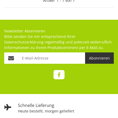
Artikel
1
-
7
von
7
Newsletter Abonnieren
Bitte senden Sie mir entsprechend Ihrer
Datenschutzerklärung
regelmäßig und jederzeit widerruflich
Informationen zu Ihrem Produktsortiment per E-Mail zu.
Abonnieren
Schnelle Lieferung
Heute bestellt, morgen geliefert