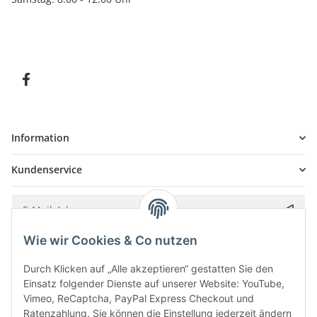
Information
Kundenservice
Wie wir Cookies & Co nutzen
Bitte senden Sie mir entsprechend Ihrer
Datenschutzerklärung
regelmäßig und
jederzeit widerruflich Informationen zu Ihrem Produktsortiment per E-Mail zu.
Durch Klicken auf „Alle akzeptieren“ gestatten Sie den
Einsatz folgender Dienste auf unserer Website: YouTube,
Vimeo, ReCaptcha, PayPal Express Checkout und
Ratenzahlung. Sie können die Einstellung jederzeit ändern