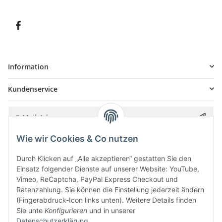
Information
Kundenservice
Wie wir Cookies & Co nutzen
Bitte senden Sie mir entsprechend Ihrer
Datenschutzerklärung
regelmäßig und
jederzeit widerruflich Informationen zu Ihrem Produktsortiment per E-Mail zu.
Durch Klicken auf „Alle akzeptieren“ gestatten Sie den
Einsatz folgender Dienste auf unserer Website: YouTube,
Vimeo, ReCaptcha, PayPal Express Checkout und
Ratenzahlung. Sie können die Einstellung jederzeit ändern
(Fingerabdruck-Icon links unten). Weitere Details finden
Sie unte
Konfigurieren
und in unserer
Datenschutzerklärung
.