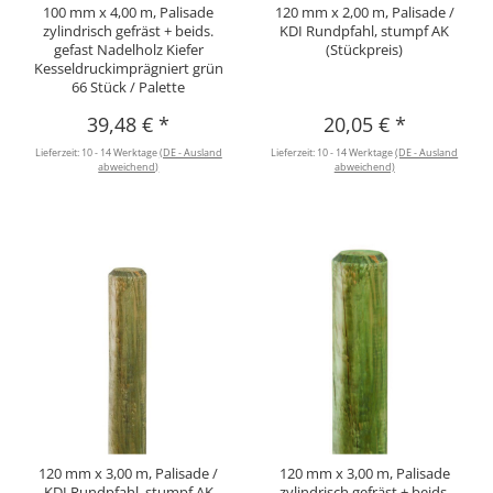
100 mm x 4,00 m, Palisade
120 mm x 2,00 m, Palisade /
zylindrisch gefräst + beids.
KDI Rundpfahl, stumpf AK
gefast Nadelholz Kiefer
(Stückpreis)
Kesseldruckimprägniert grün
66 Stück / Palette
39,48 €
*
20,05 €
*
Lieferzeit:
10 - 14 Werktage
(DE - Ausland
Lieferzeit:
10 - 14 Werktage
(DE - Ausland
abweichend)
abweichend)
120 mm x 3,00 m, Palisade /
120 mm x 3,00 m, Palisade
KDI Rundpfahl, stumpf AK
zylindrisch gefräst + beids.