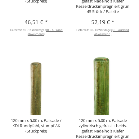
(Stückpreis)
gefast Nadelholz Kiefer
Kesseldruckimprägniert grün
45 Stück / Palette
46,51 €
*
52,19 €
*
Lieferzeit:
10 - 14 Werktage
(DE - Ausland
Lieferzeit:
10 - 14 Werktage
(DE - Ausland
abweichend)
abweichend)
120 mm x 5,00 m, Palisade /
120 mm x 5,00 m, Palisade
KDI Rundpfahl, stumpf AK
zylindrisch gefräst + beids.
(Stückpreis)
gefast Nadelholz Kiefer
Kesseldruckimprägniert grün