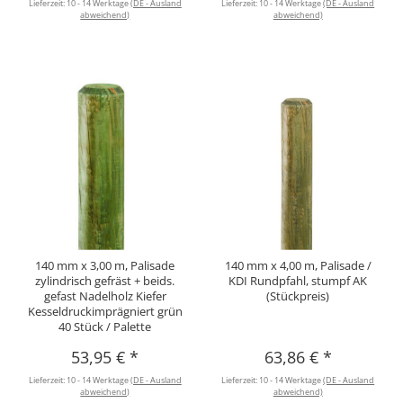
Lieferzeit:
10 - 14 Werktage
(DE - Ausland
Lieferzeit:
10 - 14 Werktage
(DE - Ausland
abweichend)
abweichend)
140 mm x 3,00 m, Palisade
140 mm x 4,00 m, Palisade /
zylindrisch gefräst + beids.
KDI Rundpfahl, stumpf AK
gefast Nadelholz Kiefer
(Stückpreis)
Kesseldruckimprägniert grün
40 Stück / Palette
53,95 €
*
63,86 €
*
Lieferzeit:
10 - 14 Werktage
(DE - Ausland
Lieferzeit:
10 - 14 Werktage
(DE - Ausland
abweichend)
abweichend)