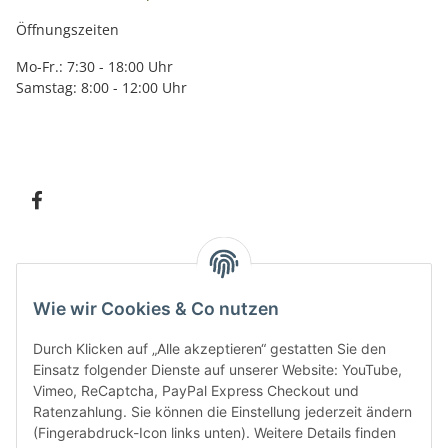
Öffnungszeiten
Mo-Fr.: 7:30 - 18:00 Uhr
Samstag: 8:00 - 12:00 Uhr
Information
Wie wir Cookies & Co nutzen
Kundenservice
Durch Klicken auf „Alle akzeptieren“ gestatten Sie den
Einsatz folgender Dienste auf unserer Website: YouTube,
Vimeo, ReCaptcha, PayPal Express Checkout und
Ratenzahlung. Sie können die Einstellung jederzeit ändern
Bitte senden Sie mir entsprechend Ihrer
Datenschutzerklärung
regelmäßig und
(Fingerabdruck-Icon links unten). Weitere Details finden
jederzeit widerruflich Informationen zu Ihrem Produktsortiment per E-Mail zu.