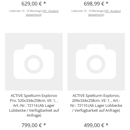
629,00 €
*
698,99 €
*
Lieferzeit:
10 - 14 Werktage
(DE - Ausland
Lieferzeit:
10 - 14 Werktage
(DE - Ausland
abweichend)
abweichend)
ACTIVE Spielturm Exploroo
ACTIVE Spielturm Exploroo,
Pro, 520x334x258cm, VE: 1, ,
209x334x258cm, VE: 1, , Art.-
Art.-Nr.: 72114 (Ab Lager
Nr.: 72110 (Ab Lager Lübbecke
Lübbecke / Verfügbarkeit auf
/ Verfügbarkeit auf Anfrage)
Anfrage)
799,00 €
*
499,00 €
*