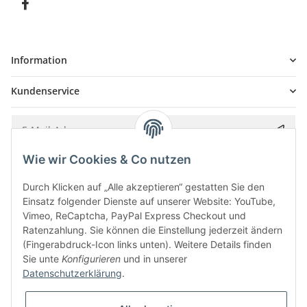
Information
Kundenservice
Wie wir Cookies & Co nutzen
Bitte senden Sie mir entsprechend Ihrer
Datenschutzerklärung
regelmäßig und
jederzeit widerruflich Informationen zu Ihrem Produktsortiment per E-Mail zu.
Durch Klicken auf „Alle akzeptieren“ gestatten Sie den
Einsatz folgender Dienste auf unserer Website: YouTube,
Vimeo, ReCaptcha, PayPal Express Checkout und
Ratenzahlung. Sie können die Einstellung jederzeit ändern
(Fingerabdruck-Icon links unten). Weitere Details finden
Sie unte
Konfigurieren
und in unserer
Datenschutzerklärung
.