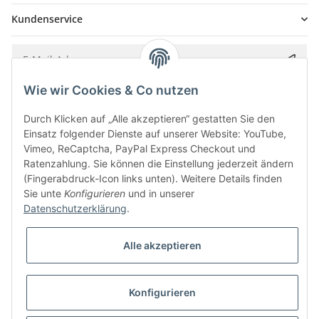
Kundenservice
Wie wir Cookies & Co nutzen
Bitte senden Sie mir entsprechend Ihrer
Datenschutzerklärung
regelmäßig und
jederzeit widerruflich Informationen zu Ihrem Produktsortiment per E-Mail zu.
Durch Klicken auf „Alle akzeptieren“ gestatten Sie den
Einsatz folgender Dienste auf unserer Website: YouTube,
Vimeo, ReCaptcha, PayPal Express Checkout und
Ratenzahlung. Sie können die Einstellung jederzeit ändern
(Fingerabdruck-Icon links unten). Weitere Details finden
Sie unte
Konfigurieren
und in unserer
Datenschutzerklärung
.
Alle akzeptieren
* Alle Preise inkl. gesetzlicher USt., zzgl.
Versand
Konfigurieren
Besucherzähler: 5842193
Alle Preise inkl. MwSt.