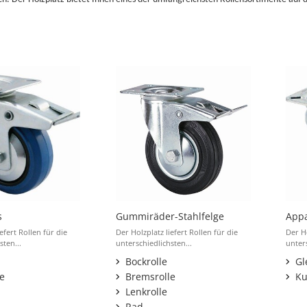
s
Gummiräder-Stahlfelge
Appa
efert Rollen für die
Der Holzplatz liefert Rollen für die
Der Ho
sten...
unterschiedlichsten...
unters
Bockrolle
Gl
e
Bremsrolle
Ku
Lenkrolle
Rad