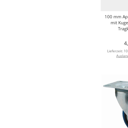
100 mm App
Sc
mit Kugel
Tragk
4
Lieferzeit:
10
Auslan