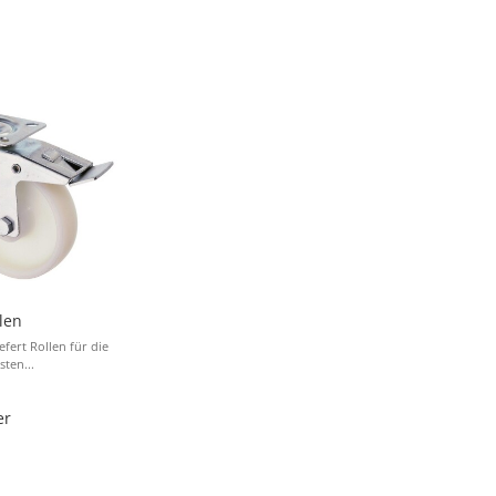
len
efert Rollen für die
sten...
er