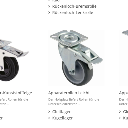
Rückenloch-Bremsrolle
Rückenloch-Lenkrolle
-Kunststofffelge
Apparaterollen Leicht
Appa
efert Rollen für die
Der Holzplatz liefert Rollen für die
Der Ho
sten...
unterschiedlichsten...
unters
Gleitlager
Gl
er
Kugellager
Ku