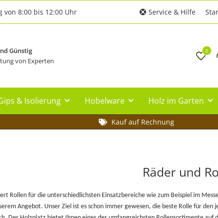
g von 8:00 bis 12:00 Uhr
Service & Hilfe
Star
und Günstig
0
tung von Experten
Gips & Isolierung
Hobelware
Holz im Garten
Kauf auf Rechnung
Räder und Ro
efert Rollen für die unterschiedlichsten Einsatzbereiche wie zum Beispiel im M
rem Angebot. Unser Ziel ist es schon immer gewesen, die beste Rolle für den je
h. Der Holzplatz bietet Ihnen eines der umfangreichsten Rollensortimente auf