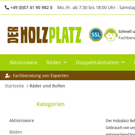
+49 (0)57 41 90 982 0
Mo.-Fr. ab 7:30 bis 18:00 Uhr - Samsta
Schnell 
Fachbera
Aktionsware
Böden
Doppelstabmatten
Fachberatung von Experten
Startseite
Räder und Rollen
Kategorien
Aktionsware
Der Holzplatz li
Gebrauch von unse
Böden
entsprechend hoc