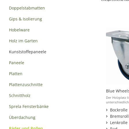
Doppelstabmatten
Gips & Isolierung
Hobelware
Holz im Garten
Kunststoffepaneele
Paneele
Platten
Plattenzuschnitte
Blue Wheel
Schnittholz
Der Holzplatz li
unterschiedlich
Sprela Fensterbänke
Bockrolle
Bremsroll
Überdachung
Lenkrolle
Räder und Rollen
Rad