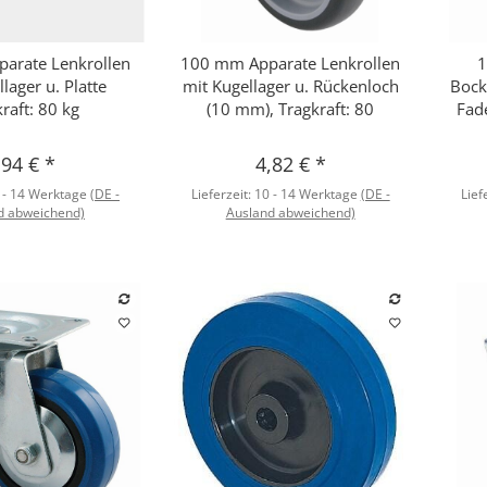
arate Lenkrollen
100 mm Apparate Lenkrollen
1
hnellkauf
Schnellkauf
lager u. Platte
mit Kugellager u. Rückenloch
Bock
raft: 80 kg
(10 mm), Tragkraft: 80
Fad
,94 €
*
4,82 €
*
 - 14 Werktage
(DE -
Lieferzeit:
10 - 14 Werktage
(DE -
Lief
d abweichend)
Ausland abweichend)