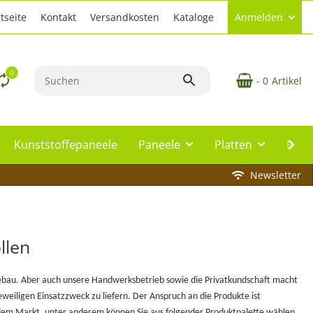
tseite
Kontakt
Versandkosten
Kataloge
Anmelden
0
- 0
Artikel
Kunststoffepaneele
Paneele
Platten
Plat
Newsletter
llen
essebau. Aber auch unsere Handwerksbetrieb sowie die Privatkundschaft macht
weiligen Einsatzzweck zu liefern. Der Anspruch an die Produkte ist
 dem Markt, unter anderem können Sie aus folgender Produktpalette wählen.