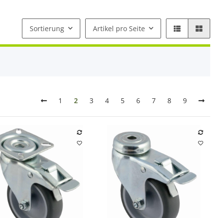
Sortierung
Artikel pro Seite
1
2
3
4
5
6
7
8
9