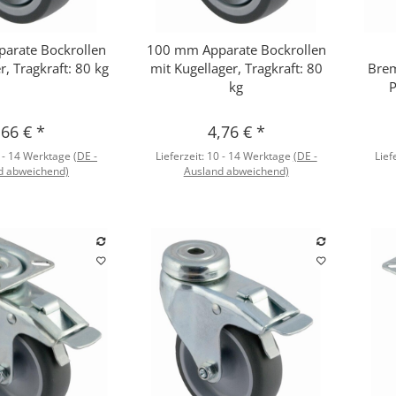
arate Bockrollen
100 mm Apparate Bockrollen
hnellkauf
Schnellkauf
r, Tragkraft: 80 kg
mit Kugellager, Tragkraft: 80
Brem
kg
P
,66 €
*
4,76 €
*
 - 14 Werktage
(DE -
Lieferzeit:
10 - 14 Werktage
(DE -
Lief
d abweichend)
Ausland abweichend)