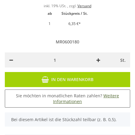
inkl. 19% USt. , zzgl.
Versand
ab
Stückpreis / St.
1
6,35 €
*
MR0600180
St.
IN DEN WARENKORB
Sie möchten in monatlichen Raten zahlen?
Weitere
Informationen
x
Bei diesem Artikel ist die Stückzahl teilbar (z. B. 0,5).