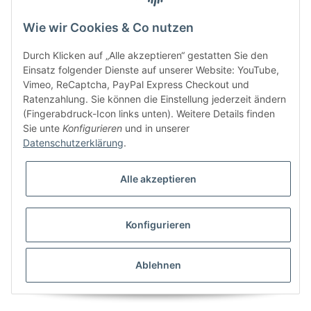
Wie wir Cookies & Co nutzen
Bitte senden Sie mir entsprechend Ihrer
Datenschutzerklärung
regelmäßig und
jederzeit widerruflich Informationen zu Ihrem Produktsortiment per E-Mail zu.
Durch Klicken auf „Alle akzeptieren“ gestatten Sie den
Einsatz folgender Dienste auf unserer Website: YouTube,
Vimeo, ReCaptcha, PayPal Express Checkout und
Ratenzahlung. Sie können die Einstellung jederzeit ändern
(Fingerabdruck-Icon links unten). Weitere Details finden
Sie unte
Konfigurieren
und in unserer
Datenschutzerklärung
.
Alle akzeptieren
* Alle Preise inkl. gesetzlicher USt., zzgl.
Versand
Konfigurieren
Besucherzähler: 5843482
Alle Preise inkl. MwSt.
Umsetzung
Vlarom E-Commerce Agentur
| Powered by
JTL-Shop
|
CLEARIX JTL-Shop Template
Ablehnen