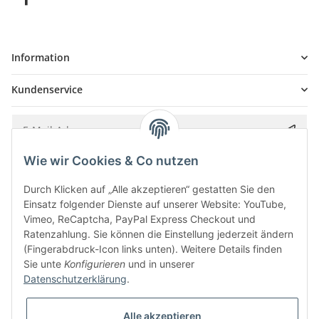
Information
Kundenservice
Wie wir Cookies & Co nutzen
Bitte senden Sie mir entsprechend Ihrer
Datenschutzerklärung
regelmäßig und
jederzeit widerruflich Informationen zu Ihrem Produktsortiment per E-Mail zu.
Durch Klicken auf „Alle akzeptieren“ gestatten Sie den
Einsatz folgender Dienste auf unserer Website: YouTube,
Vimeo, ReCaptcha, PayPal Express Checkout und
Ratenzahlung. Sie können die Einstellung jederzeit ändern
(Fingerabdruck-Icon links unten). Weitere Details finden
Sie unte
Konfigurieren
und in unserer
Datenschutzerklärung
.
Alle akzeptieren
* Alle Preise inkl. gesetzlicher USt., zzgl.
Versand