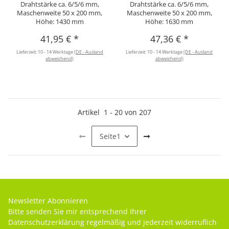
Drahtstärke ca. 6/5/6 mm,
Drahtstärke ca. 6/5/6 mm,
Maschenweite 50 x 200 mm,
Maschenweite 50 x 200 mm,
Höhe: 1430 mm
Höhe: 1630 mm
41,95 €
*
47,36 €
*
Lieferzeit:
10 - 14 Werktage
(DE - Ausland
Lieferzeit:
10 - 14 Werktage
(DE - Ausland
abweichend)
abweichend)
Artikel
1
-
20
von
207
Seite
1
Newsletter Abonnieren
Bitte senden Sie mir entsprechend Ihrer
Datenschutzerklärung
regelmäßig und jederzeit widerruflich