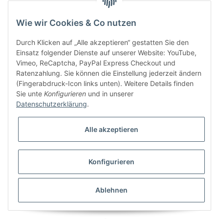
Information
Wie wir Cookies & Co nutzen
Kundenservice
Durch Klicken auf „Alle akzeptieren“ gestatten Sie den
Einsatz folgender Dienste auf unserer Website: YouTube,
Vimeo, ReCaptcha, PayPal Express Checkout und
Ratenzahlung. Sie können die Einstellung jederzeit ändern
Bitte senden Sie mir entsprechend Ihrer
Datenschutzerklärung
regelmäßig und
(Fingerabdruck-Icon links unten). Weitere Details finden
jederzeit widerruflich Informationen zu Ihrem Produktsortiment per E-Mail zu.
Sie unte
Konfigurieren
und in unserer
Datenschutzerklärung
.
Alle akzeptieren
Konfigurieren
* Alle Preise inkl. gesetzlicher USt., zzgl.
Versand
Ablehnen