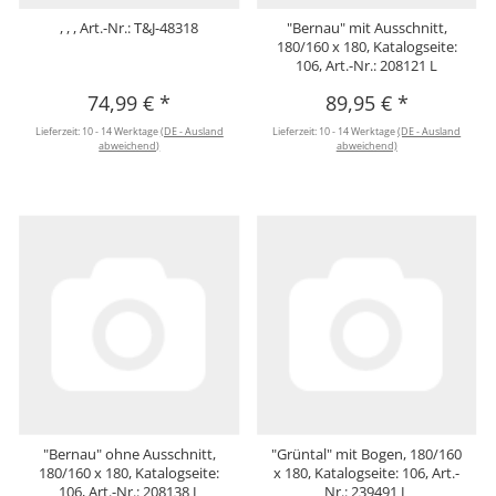
, , , Art.-Nr.: T&J-48318
"Bernau" mit Ausschnitt,
180/160 x 180, Katalogseite:
106, Art.-Nr.: 208121 L
74,99 €
*
89,95 €
*
Lieferzeit:
10 - 14 Werktage
(DE - Ausland
Lieferzeit:
10 - 14 Werktage
(DE - Ausland
abweichend)
abweichend)
"Bernau" ohne Ausschnitt,
"Grüntal" mit Bogen, 180/160
180/160 x 180, Katalogseite:
x 180, Katalogseite: 106, Art.-
106, Art.-Nr.: 208138 L
Nr.: 239491 L