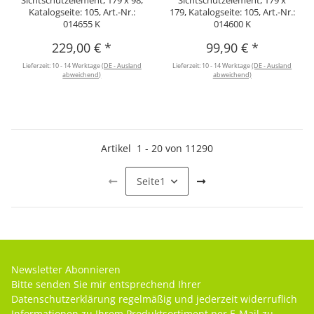
Sichtschutzelement, 179 x 98,
Sichtschutzelement, 179 x
Katalogseite: 105, Art.-Nr.:
179, Katalogseite: 105, Art.-Nr.:
014655 K
014600 K
229,00 €
*
99,90 €
*
Lieferzeit:
10 - 14 Werktage
(DE - Ausland
Lieferzeit:
10 - 14 Werktage
(DE - Ausland
abweichend)
abweichend)
Artikel
1
-
20
von
11290
Seite
1
Newsletter Abonnieren
Bitte senden Sie mir entsprechend Ihrer
Datenschutzerklärung
regelmäßig und jederzeit widerruflich
Informationen zu Ihrem Produktsortiment per E-Mail zu.