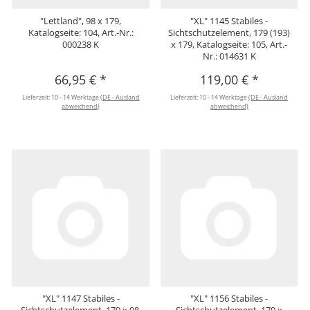
"Lettland", 98 x 179,
"XL" 1145 Stabiles -
Katalogseite: 104, Art.-Nr.:
Sichtschutzelement, 179 (193)
000238 K
x 179, Katalogseite: 105, Art.-
Nr.: 014631 K
66,95 €
*
119,00 €
*
Lieferzeit:
10 - 14 Werktage
(DE - Ausland
Lieferzeit:
10 - 14 Werktage
(DE - Ausland
abweichend)
abweichend)
"XL" 1147 Stabiles -
"XL" 1156 Stabiles -