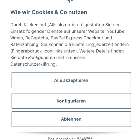
Information
Wie wir Cookies & Co nutzen
Kundenservice
Durch Klicken auf „Alle akzeptieren“ gestatten Sie den
Einsatz folgender Dienste auf unserer Website: YouTube,
Vimeo, ReCaptcha, PayPal Express Checkout und
Ratenzahlung. Sie können die Einstellung jederzeit ändern
Bitte senden Sie mir entsprechend Ihrer
Datenschutzerklärung
regelmäßig und
(Fingerabdruck-Icon links unten). Weitere Details finden
jederzeit widerruflich Informationen zu Ihrem Produktsortiment per E-Mail zu.
Sie unte
Konfigurieren
und in unserer
Datenschutzerklärung
.
Alle akzeptieren
Konfigurieren
* Alle Preise inkl. gesetzlicher USt., zzgl.
Versand
Ablehnen
Besucherzähler: 5848755