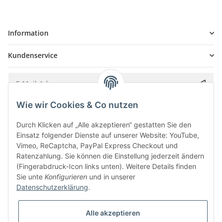
Information
Kundenservice
Wie wir Cookies & Co nutzen
Bitte senden Sie mir entsprechend Ihrer
Datenschutzerklärung
regelmäßig und
jederzeit widerruflich Informationen zu Ihrem Produktsortiment per E-Mail zu.
Durch Klicken auf „Alle akzeptieren“ gestatten Sie den
Einsatz folgender Dienste auf unserer Website: YouTube,
Vimeo, ReCaptcha, PayPal Express Checkout und
Ratenzahlung. Sie können die Einstellung jederzeit ändern
(Fingerabdruck-Icon links unten). Weitere Details finden
Sie unte
Konfigurieren
und in unserer
Datenschutzerklärung
.
Alle akzeptieren
* Alle Preise inkl. gesetzlicher USt., zzgl.
Versand