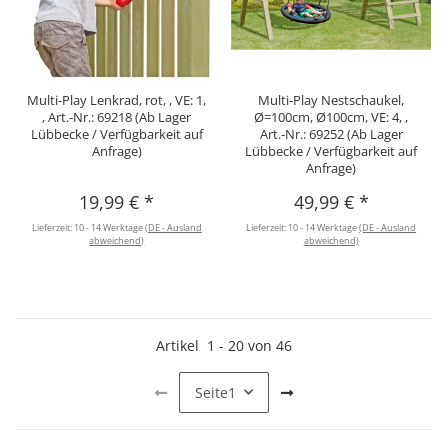
Multi-Play Lenkrad, rot, , VE: 1,
Multi-Play Nestschaukel,
, Art.-Nr.: 69218 (Ab Lager
Ø=100cm, Ø100cm, VE: 4, ,
Lübbecke / Verfügbarkeit auf
Art.-Nr.: 69252 (Ab Lager
Anfrage)
Lübbecke / Verfügbarkeit auf
Anfrage)
19,99 €
*
49,99 €
*
Lieferzeit:
10 - 14 Werktage
(DE - Ausland
Lieferzeit:
10 - 14 Werktage
(DE - Ausland
abweichend)
abweichend)
Artikel
1
-
20
von
46
Seite
1