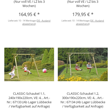
(Nur voll VE / LZ bis 3
(Nur voll VE / LZ bis 3
Wochen)
Wochen)
164,95 €
*
179,95 €
*
Lieferzeit:
10 - 14 Werktage
(DE - Ausland
Lieferzeit:
10 - 14 Werktage
(DE - Ausland
abweichend)
abweichend)
CLASSIC-Schaukel 1.1,
CLASSIC-Schaukel 1.2,
240x190x220cm, VE: 4, , Art.-
300x190x220cm, VE: 4, , Art.-
Nr.: 67133 (Ab Lager Lübbecke
Nr.: 67134 (Ab Lager Lübbecke
/ Verfügbarkeit auf Anfrage)
/ Verfügbarkeit auf Anfrage)