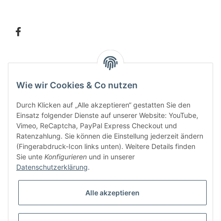
Information
Wie wir Cookies & Co nutzen
Kundenservice
Durch Klicken auf „Alle akzeptieren“ gestatten Sie den
Einsatz folgender Dienste auf unserer Website: YouTube,
Vimeo, ReCaptcha, PayPal Express Checkout und
Ratenzahlung. Sie können die Einstellung jederzeit ändern
Bitte senden Sie mir entsprechend Ihrer
Datenschutzerklärung
regelmäßig und
(Fingerabdruck-Icon links unten). Weitere Details finden
jederzeit widerruflich Informationen zu Ihrem Produktsortiment per E-Mail zu.
Sie unte
Konfigurieren
und in unserer
Datenschutzerklärung
.
Alle akzeptieren