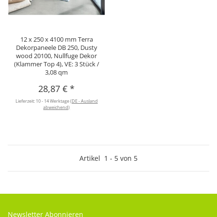
12 x 250 x 4100 mm Terra
Dekorpaneele DB 250, Dusty
wood 20100, Nullfuge Dekor
(Klammer Top 4), VE: 3 Stück /
3,08 qm
28,87 €
*
Lieferzeit:
10 - 14 Werktage
(DE - Ausland
abweichend)
Artikel
1
-
5
von
5
Newsletter Abonnieren