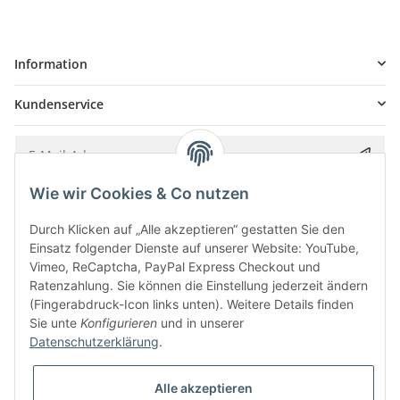
Information
Kundenservice
Wie wir Cookies & Co nutzen
Bitte senden Sie mir entsprechend Ihrer
Datenschutzerklärung
regelmäßig und
jederzeit widerruflich Informationen zu Ihrem Produktsortiment per E-Mail zu.
Durch Klicken auf „Alle akzeptieren“ gestatten Sie den
Einsatz folgender Dienste auf unserer Website: YouTube,
Vimeo, ReCaptcha, PayPal Express Checkout und
Ratenzahlung. Sie können die Einstellung jederzeit ändern
(Fingerabdruck-Icon links unten). Weitere Details finden
Sie unte
Konfigurieren
und in unserer
Datenschutzerklärung
.
Alle akzeptieren
* Alle Preise inkl. gesetzlicher USt., zzgl.
Versand