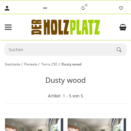
0
Startseite
Paneele
Terra 250
Dusty wood
Dusty wood
Artikel
1
-
5
von
5