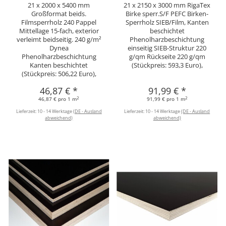
21 x 2000 x 5400 mm
21 x 2150 x 3000 mm RigaTex
Großformat beids.
Birke sperr.S/F PEFC Birken-
Filmsperrholz 240 Pappel
Sperrholz SIEB/Film, Kanten
Mittellage 15-fach, exterior
beschichtet
verleimt beidseitig. 240 g/m²
Phenolharzbeschichtung
Dynea
einseitig SIEB-Struktur 220
Phenolharzbeschichtung
g/qm Rückseite 220 g/qm
Kanten beschichtet
(Stückpreis: 593,3 Euro),
(Stückpreis: 506,22 Euro),
46,87 €
*
91,99 €
*
2
2
46,87 € pro 1 m
91,99 € pro 1 m
Lieferzeit:
10 - 14 Werktage
(DE - Ausland
Lieferzeit:
10 - 14 Werktage
(DE - Ausland
abweichend)
abweichend)