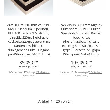
24 x 2000 x 3000 mm WISA ® -
24 x 2150 x 3000 mm RigaTex
MAXI - Sieb/Film - Sperrholz,
Birke sperr.S/F PEFC Birken-
BFU 100 nach DIN 68705 T.3,
Sperrholz SIEB/Film, Kanten
einseitig 220 gr. Siebdruck,
beschichtet
Rückseite 220 gr. glatter Film,
Phenolharzbeschichtung
Kanten beschichtet,
einseitig SIEB-Struktur 220
durchgehend Birke - Eingabe
g/qm Rückseite 220 g/qm
qm - (Stückpreis: 510,28 Euro),
(Stückpreis: 664,94 Euro),
85,05 €
*
103,09 €
*
2
2
85,05 € pro 1 m
103,09 € pro 1 m
Lieferzeit:
10 - 14 Werktage
(DE - Ausland
Lieferzeit:
10 - 14 Werktage
(DE - Ausland
abweichend)
abweichend)
Artikel
1
-
20
von
24