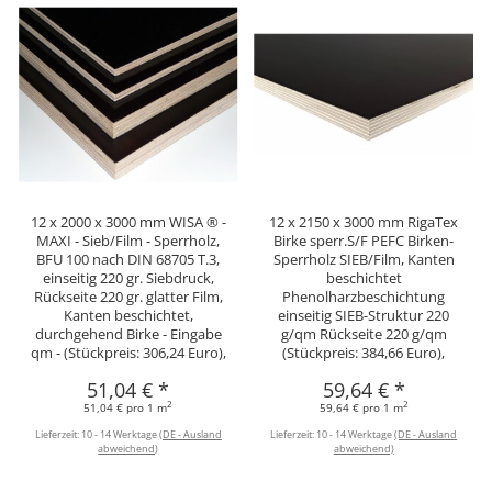
12 x 2000 x 3000 mm WISA ® -
12 x 2150 x 3000 mm RigaTex
MAXI - Sieb/Film - Sperrholz,
Birke sperr.S/F PEFC Birken-
BFU 100 nach DIN 68705 T.3,
Sperrholz SIEB/Film, Kanten
einseitig 220 gr. Siebdruck,
beschichtet
Rückseite 220 gr. glatter Film,
Phenolharzbeschichtung
Kanten beschichtet,
einseitig SIEB-Struktur 220
durchgehend Birke - Eingabe
g/qm Rückseite 220 g/qm
qm - (Stückpreis: 306,24 Euro),
(Stückpreis: 384,66 Euro),
51,04 €
*
59,64 €
*
2
2
51,04 € pro 1 m
59,64 € pro 1 m
Lieferzeit:
10 - 14 Werktage
(DE - Ausland
Lieferzeit:
10 - 14 Werktage
(DE - Ausland
abweichend)
abweichend)