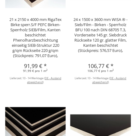
21 x 2150 x 4000 mm RigaTex
24 x 1500 x 3600 mm WISA ® -
Birke sperr.S/F PEFC Birken-
Sieb/Film - Birken - Sperrholz
Sperrholz SIEB/Film, Kanten
BFU 100 nach DIN 68705 T.3,
beschichtet
Vorderseite 145 gr. Siebdruck
Phenolharzbeschichtung
Rückseite 120 gr. glatter Film,
einseitig SIEB-Struktur 220
Kanten beschichtet
g/qm Rückseite 220 g/qm
(Stückpreis: 576,57 Euro),
(Stückpreis: 791,07 Euro),
91,99 €
*
106,77 €
*
2
2
91,99 € pro 1 m
106,77 € pro 1 m
Lieferzeit:
10 - 14 Werktage
(DE - Ausland
Lieferzeit:
10 - 14 Werktage
(DE - Ausland
abweichend)
abweichend)