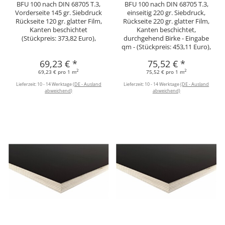
BFU 100 nach DIN 68705 T.3,
BFU 100 nach DIN 68705 T.3,
Vorderseite 145 gr. Siebdruck
einseitig 220 gr. Siebdruck,
Rückseite 120 gr. glatter Film,
Rückseite 220 gr. glatter Film,
Kanten beschichtet
Kanten beschichtet,
(Stückpreis: 373,82 Euro),
durchgehend Birke - Eingabe
qm - (Stückpreis: 453,11 Euro),
69,23 €
*
75,52 €
*
2
2
69,23 € pro 1 m
75,52 € pro 1 m
Lieferzeit:
10 - 14 Werktage
(DE - Ausland
Lieferzeit:
10 - 14 Werktage
(DE - Ausland
abweichend)
abweichend)