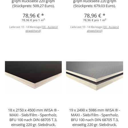
g/qm Rückseite 220 g/qm
g/qm Rückseite 220 g/qm
(Stückpreis: 509,27 Euro),
(Stückpreis: 679,03 Euro),
78,96 €
*
78,96 €
*
2
2
78,96 € pro 1 m
78,96 € pro 1 m
Lieferzeit:
10 - 14 Werktage
(DE - Ausland
Lieferzeit:
10 - 14 Werktage
(DE - Ausland
abweichend)
abweichend)
18 x 2150 x 4500 mm WISA ® -
19 x 2490 x 5986 mm WISA ® -
MAXI - Sieb/Film - Sperrholz,
MAXI - Sieb/Film - Sperrholz,
BFU 100 nach DIN 68705 T.3,
BFU 100 nach DIN 68705 T.3,
einseitig 220 gr. Siebdruck,
einseitig 220 gr. Siebdruck,