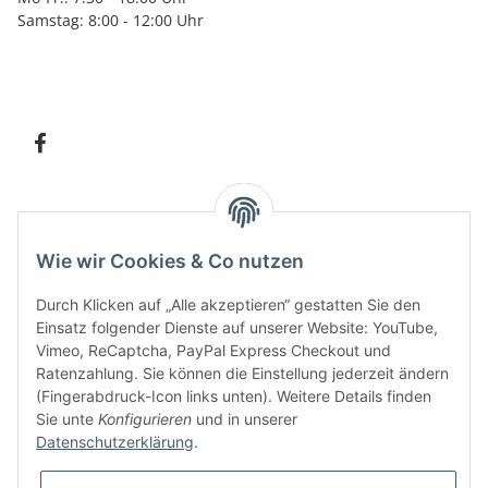
Samstag: 8:00 - 12:00 Uhr
Information
Wie wir Cookies & Co nutzen
Kundenservice
Durch Klicken auf „Alle akzeptieren“ gestatten Sie den
Einsatz folgender Dienste auf unserer Website: YouTube,
Vimeo, ReCaptcha, PayPal Express Checkout und
Ratenzahlung. Sie können die Einstellung jederzeit ändern
Bitte senden Sie mir entsprechend Ihrer
Datenschutzerklärung
regelmäßig und
(Fingerabdruck-Icon links unten). Weitere Details finden
jederzeit widerruflich Informationen zu Ihrem Produktsortiment per E-Mail zu.
Sie unte
Konfigurieren
und in unserer
Datenschutzerklärung
.