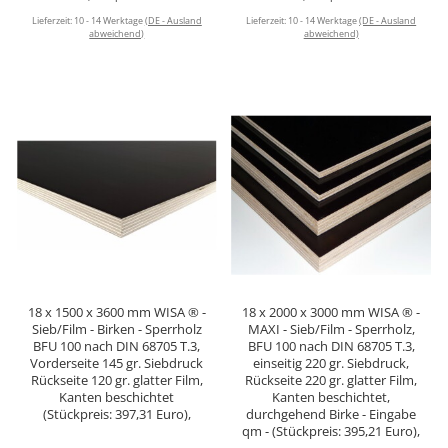
Lieferzeit:
10 - 14 Werktage
(DE - Ausland
Lieferzeit:
10 - 14 Werktage
(DE - Ausland
abweichend)
abweichend)
18 x 1500 x 3600 mm WISA ® -
18 x 2000 x 3000 mm WISA ® -
Sieb/Film - Birken - Sperrholz
MAXI - Sieb/Film - Sperrholz,
BFU 100 nach DIN 68705 T.3,
BFU 100 nach DIN 68705 T.3,
Vorderseite 145 gr. Siebdruck
einseitig 220 gr. Siebdruck,
Rückseite 120 gr. glatter Film,
Rückseite 220 gr. glatter Film,
Kanten beschichtet
Kanten beschichtet,
(Stückpreis: 397,31 Euro),
durchgehend Birke - Eingabe
qm - (Stückpreis: 395,21 Euro),