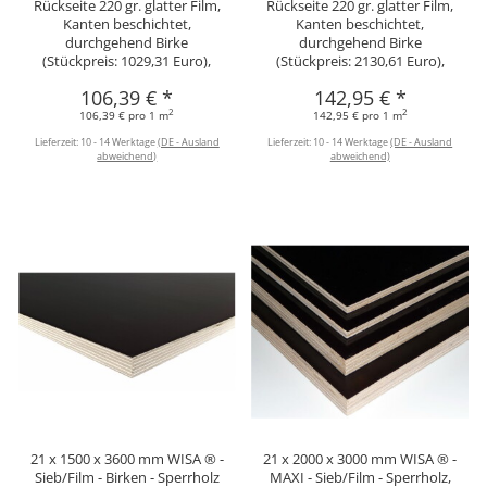
Rückseite 220 gr. glatter Film,
Rückseite 220 gr. glatter Film,
Kanten beschichtet,
Kanten beschichtet,
durchgehend Birke
durchgehend Birke
(Stückpreis: 1029,31 Euro),
(Stückpreis: 2130,61 Euro),
106,39 €
*
142,95 €
*
2
2
106,39 € pro 1 m
142,95 € pro 1 m
Lieferzeit:
10 - 14 Werktage
(DE - Ausland
Lieferzeit:
10 - 14 Werktage
(DE - Ausland
abweichend)
abweichend)
21 x 1500 x 3600 mm WISA ® -
21 x 2000 x 3000 mm WISA ® -
Sieb/Film - Birken - Sperrholz
MAXI - Sieb/Film - Sperrholz,