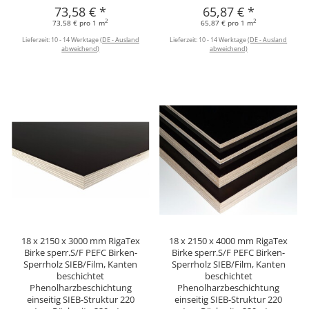
73,58 €
*
65,87 €
*
2
2
73,58 € pro 1 m
65,87 € pro 1 m
Lieferzeit:
10 - 14 Werktage
(DE - Ausland
Lieferzeit:
10 - 14 Werktage
(DE - Ausland
abweichend)
abweichend)
18 x 2150 x 3000 mm RigaTex
18 x 2150 x 4000 mm RigaTex
Birke sperr.S/F PEFC Birken-
Birke sperr.S/F PEFC Birken-
Sperrholz SIEB/Film, Kanten
Sperrholz SIEB/Film, Kanten
beschichtet
beschichtet
Phenolharzbeschichtung
Phenolharzbeschichtung
einseitig SIEB-Struktur 220
einseitig SIEB-Struktur 220