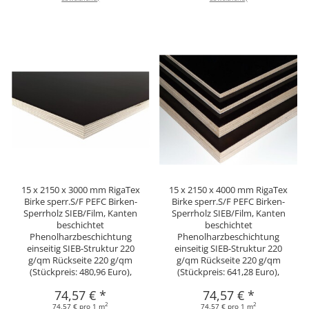
15 x 2150 x 3000 mm RigaTex
15 x 2150 x 4000 mm RigaTex
Birke sperr.S/F PEFC Birken-
Birke sperr.S/F PEFC Birken-
Sperrholz SIEB/Film, Kanten
Sperrholz SIEB/Film, Kanten
beschichtet
beschichtet
Phenolharzbeschichtung
Phenolharzbeschichtung
einseitig SIEB-Struktur 220
einseitig SIEB-Struktur 220
g/qm Rückseite 220 g/qm
g/qm Rückseite 220 g/qm
(Stückpreis: 480,96 Euro),
(Stückpreis: 641,28 Euro),
74,57 €
*
74,57 €
*
2
2
74,57 € pro 1 m
74,57 € pro 1 m