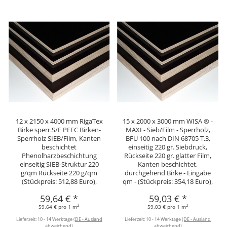
12 x 2150 x 4000 mm RigaTex
15 x 2000 x 3000 mm WISA ® -
Birke sperr.S/F PEFC Birken-
MAXI - Sieb/Film - Sperrholz,
Sperrholz SIEB/Film, Kanten
BFU 100 nach DIN 68705 T.3,
beschichtet
einseitig 220 gr. Siebdruck,
Phenolharzbeschichtung
Rückseite 220 gr. glatter Film,
einseitig SIEB-Struktur 220
Kanten beschichtet,
g/qm Rückseite 220 g/qm
durchgehend Birke - Eingabe
(Stückpreis: 512,88 Euro),
qm - (Stückpreis: 354,18 Euro),
59,64 €
*
59,03 €
*
2
2
59,64 € pro 1 m
59,03 € pro 1 m
Lieferzeit:
10 - 14 Werktage
(DE - Ausland
Lieferzeit:
10 - 14 Werktage
(DE - Ausland
abweichend)
abweichend)