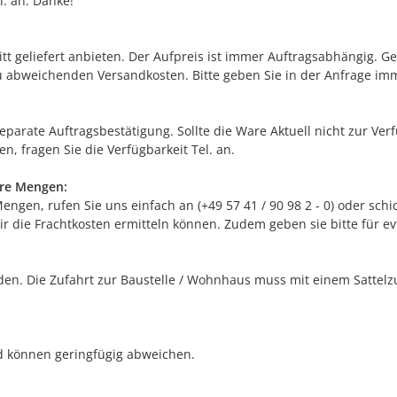
. an. Danke!
itt geliefert anbieten. Der Aufpreis ist immer Auftragsabhängig. G
 abweichenden Versandkosten. Bitte geben Sie in der Anfrage im
separate Auftragsbestätigung. Sollte die Ware Aktuell nicht zur Ve
n, fragen Sie die Verfügbarkeit Tel. an.
ere Mengen:
gen, rufen Sie uns einfach an (+49 57 41 / 90 98 2 - 0) oder schic
r die Frachtkosten ermitteln können. Zudem geben sie bitte für e
n. Die Zufahrt zur Baustelle / Wohnhaus muss mit einem Sattelzug
nd können geringfügig abweichen.