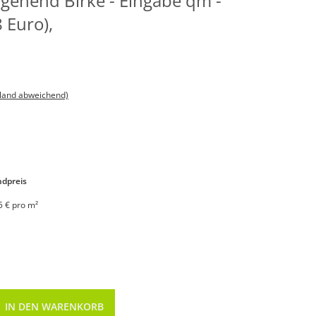
hgehend Birke - Eingabe qm -
 Euro),
sland abweichend)
dpreis
5 € pro m²
IN DEN WARENKORB