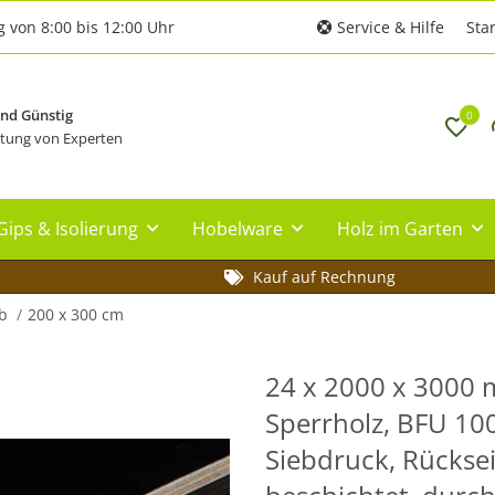
g von 8:00 bis 12:00 Uhr
Service & Hilfe
Star
und Günstig
0
tung von Experten
Gips & Isolierung
Hobelware
Holz im Garten
Kauf auf Rechnung
b
200 x 300 cm
24 x 2000 x 3000 m
Sperrholz, BFU 100
Siebdruck, Rücksei