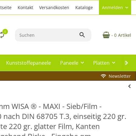
tseite
Kontakt
Versandkosten
Kataloge
Anmelden
0
- 0
Artikel
Kunststoffepaneele
Paneele
Platten
Plat
Newsletter
m WISA ® - MAXI - Sieb/Film -
 nach DIN 68705 T.3, einseitig 220 gr.
te 220 gr. glatter Film, Kanten