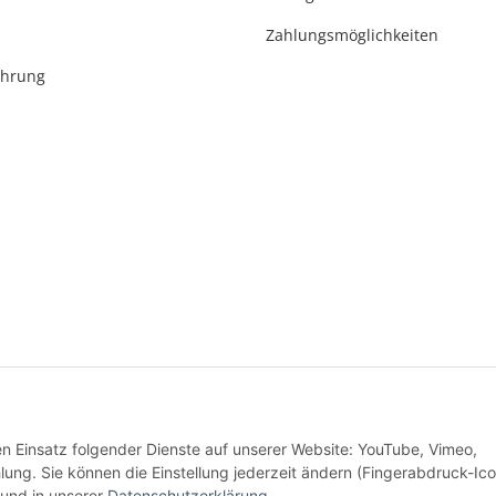
Zahlungsmöglichkeiten
ehrung
* Alle Preise inkl. gesetzlicher USt., zzgl.
Versand
den Einsatz folgender Dienste auf unserer Website: YouTube, Vimeo,
Alle Preise inkl. MwSt.
g. Sie können die Einstellung jederzeit ändern (Fingerabdruck-Ico
und in unserer
Datenschutzerklärung
.