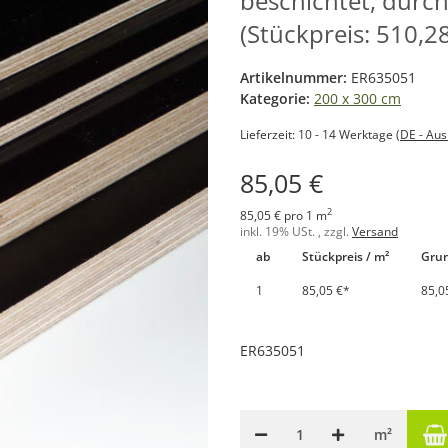
beschichtet, durc
(Stückpreis: 510,28
Artikelnummer:
ER635051
Kategorie:
200 x 300 cm
Lieferzeit:
10 - 14 Werktage
(DE - Au
85,05 €
2
85,05 € pro 1 m
inkl. 19% USt. , zzgl.
Versand
ab
Stückpreis / m²
Grun
1
85,05 €
*
85,0
ER635051
m²