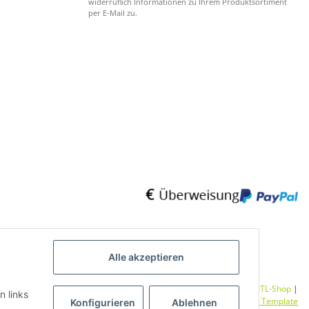
widerruflich Informationen zu Ihrem Produktsortiment
per E-Mail zu.
Alle akzeptieren
Umsetzung
Vlarom E-Commerce Agentur
| Powered by
JTL-Shop
|
n links
CLEARIX JTL-Shop Template
Konfigurieren
Ablehnen