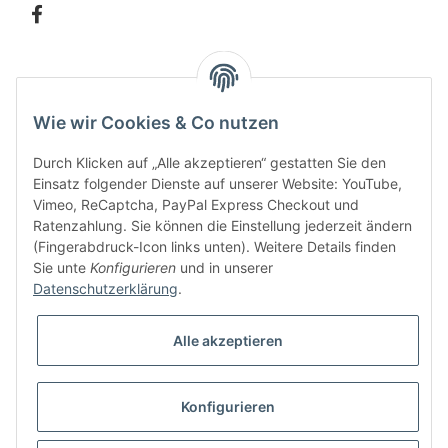
Information
Wie wir Cookies & Co nutzen
Kundenservice
Durch Klicken auf „Alle akzeptieren“ gestatten Sie den
Einsatz folgender Dienste auf unserer Website: YouTube,
Vimeo, ReCaptcha, PayPal Express Checkout und
Ratenzahlung. Sie können die Einstellung jederzeit ändern
Bitte senden Sie mir entsprechend Ihrer
Datenschutzerklärung
regelmäßig und
(Fingerabdruck-Icon links unten). Weitere Details finden
jederzeit widerruflich Informationen zu Ihrem Produktsortiment per E-Mail zu.
Sie unte
Konfigurieren
und in unserer
Datenschutzerklärung
.
Alle akzeptieren
Konfigurieren