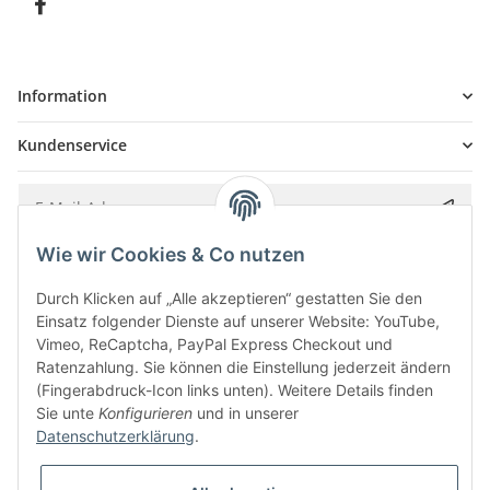
Information
Kundenservice
Wie wir Cookies & Co nutzen
Bitte senden Sie mir entsprechend Ihrer
Datenschutzerklärung
regelmäßig und
jederzeit widerruflich Informationen zu Ihrem Produktsortiment per E-Mail zu.
Durch Klicken auf „Alle akzeptieren“ gestatten Sie den
Einsatz folgender Dienste auf unserer Website: YouTube,
Vimeo, ReCaptcha, PayPal Express Checkout und
Ratenzahlung. Sie können die Einstellung jederzeit ändern
(Fingerabdruck-Icon links unten). Weitere Details finden
Sie unte
Konfigurieren
und in unserer
Datenschutzerklärung
.