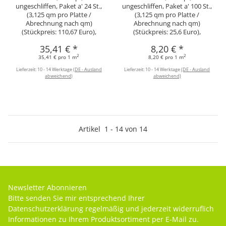
ungeschliffen, Paket a' 24 St.,
ungeschliffen, Paket a' 100 St.,
(3,125 qm pro Platte /
(3,125 qm pro Platte /
Abrechnung nach qm)
Abrechnung nach qm)
(Stückpreis: 110,67 Euro),
(Stückpreis: 25,6 Euro),
35,41 €
*
8,20 €
*
2
2
35,41 € pro 1 m
8,20 € pro 1 m
Lieferzeit:
10 - 14 Werktage
(DE - Ausland
Lieferzeit:
10 - 14 Werktage
(DE - Ausland
abweichend)
abweichend)
Artikel
1
-
14
von
14
Newsletter Abonnieren
Bitte senden Sie mir entsprechend Ihrer
Datenschutzerklärung
regelmäßig und jederzeit widerruflich
Informationen zu Ihrem Produktsortiment per E-Mail zu.