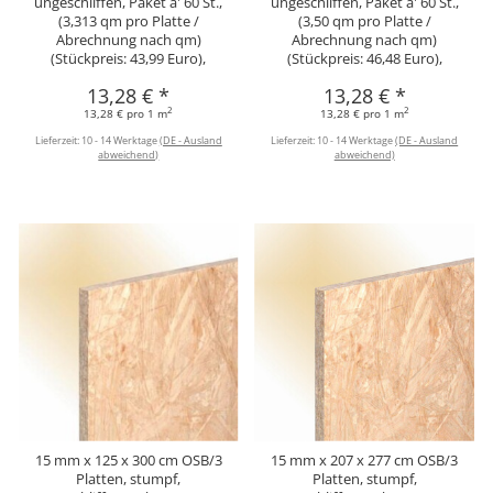
ungeschliffen, Paket a' 60 St.,
ungeschliffen, Paket a' 60 St.,
(3,313 qm pro Platte /
(3,50 qm pro Platte /
Abrechnung nach qm)
Abrechnung nach qm)
(Stückpreis: 43,99 Euro),
(Stückpreis: 46,48 Euro),
13,28 €
*
13,28 €
*
2
2
13,28 € pro 1 m
13,28 € pro 1 m
Lieferzeit:
10 - 14 Werktage
(DE - Ausland
Lieferzeit:
10 - 14 Werktage
(DE - Ausland
abweichend)
abweichend)
15 mm x 125 x 300 cm OSB/3
15 mm x 207 x 277 cm OSB/3
Platten, stumpf,
Platten, stumpf,