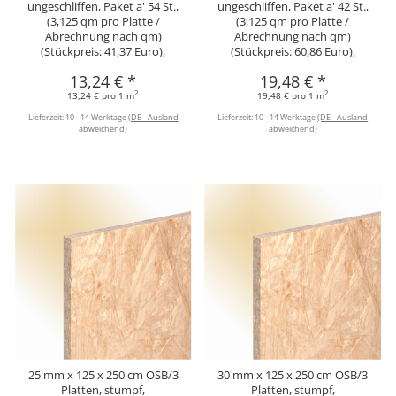
ungeschliffen, Paket a' 54 St.,
ungeschliffen, Paket a' 42 St.,
(3,125 qm pro Platte /
(3,125 qm pro Platte /
Abrechnung nach qm)
Abrechnung nach qm)
(Stückpreis: 41,37 Euro),
(Stückpreis: 60,86 Euro),
13,24 €
*
19,48 €
*
2
2
13,24 € pro 1 m
19,48 € pro 1 m
Lieferzeit:
10 - 14 Werktage
(DE - Ausland
Lieferzeit:
10 - 14 Werktage
(DE - Ausland
abweichend)
abweichend)
25 mm x 125 x 250 cm OSB/3
30 mm x 125 x 250 cm OSB/3
Platten, stumpf,
Platten, stumpf,