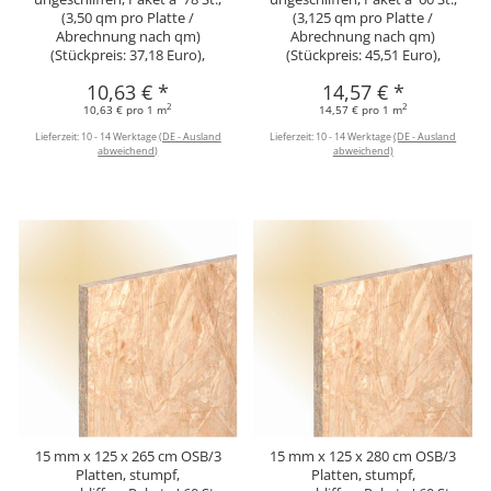
(3,50 qm pro Platte /
(3,125 qm pro Platte /
Abrechnung nach qm)
Abrechnung nach qm)
(Stückpreis: 37,18 Euro),
(Stückpreis: 45,51 Euro),
10,63 €
*
14,57 €
*
2
2
10,63 € pro 1 m
14,57 € pro 1 m
Lieferzeit:
10 - 14 Werktage
(DE - Ausland
Lieferzeit:
10 - 14 Werktage
(DE - Ausland
abweichend)
abweichend)
15 mm x 125 x 265 cm OSB/3
15 mm x 125 x 280 cm OSB/3
Platten, stumpf,
Platten, stumpf,