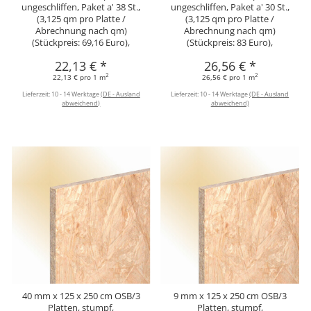
ungeschliffen, Paket a' 38 St.,
ungeschliffen, Paket a' 30 St.,
(3,125 qm pro Platte /
(3,125 qm pro Platte /
Abrechnung nach qm)
Abrechnung nach qm)
(Stückpreis: 69,16 Euro),
(Stückpreis: 83 Euro),
22,13 €
*
26,56 €
*
2
2
22,13 € pro 1 m
26,56 € pro 1 m
Lieferzeit:
10 - 14 Werktage
(DE - Ausland
Lieferzeit:
10 - 14 Werktage
(DE - Ausland
abweichend)
abweichend)
40 mm x 125 x 250 cm OSB/3
9 mm x 125 x 250 cm OSB/3
Platten, stumpf,
Platten, stumpf,