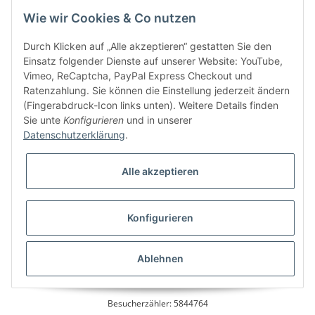
Information
Wie wir Cookies & Co nutzen
Kundenservice
Durch Klicken auf „Alle akzeptieren“ gestatten Sie den
Einsatz folgender Dienste auf unserer Website: YouTube,
Vimeo, ReCaptcha, PayPal Express Checkout und
Ratenzahlung. Sie können die Einstellung jederzeit ändern
Bitte senden Sie mir entsprechend Ihrer
Datenschutzerklärung
regelmäßig und
(Fingerabdruck-Icon links unten). Weitere Details finden
jederzeit widerruflich Informationen zu Ihrem Produktsortiment per E-Mail zu.
Sie unte
Konfigurieren
und in unserer
Datenschutzerklärung
.
Alle akzeptieren
Konfigurieren
* Alle Preise inkl. gesetzlicher USt., zzgl.
Versand
Ablehnen
Besucherzähler: 5844764