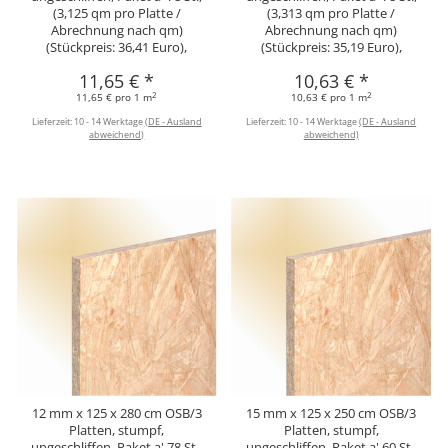
(3,125 qm pro Platte /
(3,313 qm pro Platte /
Abrechnung nach qm)
Abrechnung nach qm)
(Stückpreis: 36,41 Euro),
(Stückpreis: 35,19 Euro),
11,65 €
*
10,63 €
*
2
2
11,65 € pro 1 m
10,63 € pro 1 m
Lieferzeit:
10 - 14 Werktage
(DE - Ausland
Lieferzeit:
10 - 14 Werktage
(DE - Ausland
abweichend)
abweichend)
12 mm x 125 x 280 cm OSB/3
15 mm x 125 x 250 cm OSB/3
Platten, stumpf,
Platten, stumpf,
ungeschliffen, Paket a' 78 St.,
ungeschliffen, Paket a' 60 St.,