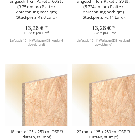
ungeschliffen, Paket a' 60 St.,
ungeschliffen, Paket a' 30 St.,
(3,75 qm pro Platte /
(5,734 qm pro Platte /
Abrechnung nach qm)
Abrechnung nach qm)
(Stückpreis: 49,8 Euro),
(Stückpreis: 76,14 Euro),
13,28 €
*
13,28 €
*
2
2
13,28 € pro 1 m
13,28 € pro 1 m
Lieferzeit:
10 - 14 Werktage
(DE - Ausland
Lieferzeit:
10 - 14 Werktage
(DE - Ausland
abweichend)
abweichend)
18 mm x 125 x 250 cm OSB/3
22 mm x 125 x 250 cm OSB/3
Platten, stumpf,
Platten, stumpf,