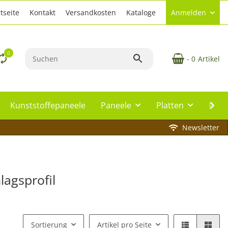
tseite
Kontakt
Versandkosten
Kataloge
Anmelden
0
- 0
Artikel
Kunststoffepaneele
Paneele
Platten
Plat
Newsletter
agsprofil
Sortierung
Artikel pro Seite