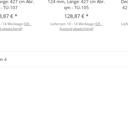
nge: 427 cm Abr.
124 mm, Länge: 427 cm Abr.
Dec
- TÜ-107
qm - TÜ-105
42
8,87 €
*
128,87 €
*
 - 14 Werktage
(DE -
Lieferzeit:
10 - 14 Werktage
(DE -
Lief
d abweichend)
Ausland abweichend)
on
4