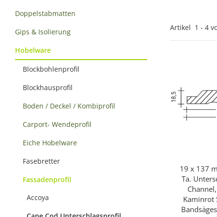
Doppelstabmatten
Artikel
1
-
4
v
Gips & Isolierung
Hobelware
Blockbohlenprofil
Blockhausprofil
Boden / Deckel / Kombiprofil
Carport- Wendeprofil
Eiche Hobelware
Fasebretter
19 x 137 m
Sc
Ta. Unters
Fassadenprofil
Channel,
Accoya
Kaminrot S
Bandsäges
Cape Cod Unterschlagsprofil