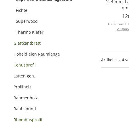
124 mm, Lä
qm 
Fichte
12
Superwood
Lieferzeit:
10
Auslan
Thermo Kiefer
Glattkantbrett
Hobeldielen Raumlänge
Artikel
1
-
4
v
Konusprofil
Latten geh.
Profilholz
Rahmenholz
Rauhspund
Rhombusprofil