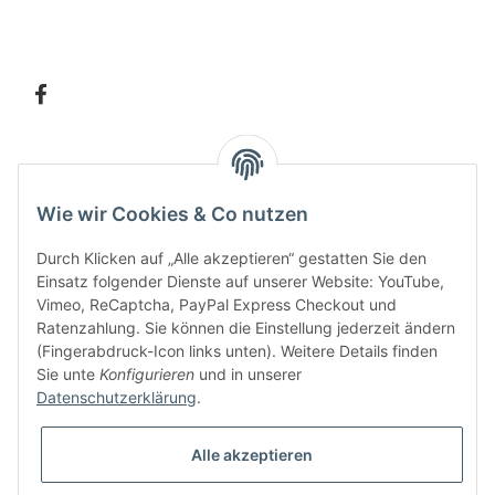
Information
Wie wir Cookies & Co nutzen
Kundenservice
Durch Klicken auf „Alle akzeptieren“ gestatten Sie den
Einsatz folgender Dienste auf unserer Website: YouTube,
Vimeo, ReCaptcha, PayPal Express Checkout und
Ratenzahlung. Sie können die Einstellung jederzeit ändern
Bitte senden Sie mir entsprechend Ihrer
Datenschutzerklärung
regelmäßig und
(Fingerabdruck-Icon links unten). Weitere Details finden
jederzeit widerruflich Informationen zu Ihrem Produktsortiment per E-Mail zu.
Sie unte
Konfigurieren
und in unserer
Datenschutzerklärung
.
Alle akzeptieren