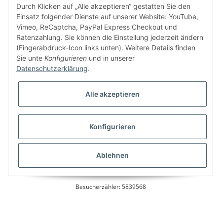
Durch Klicken auf „Alle akzeptieren“ gestatten Sie den
Einsatz folgender Dienste auf unserer Website: YouTube,
Vimeo, ReCaptcha, PayPal Express Checkout und
Ratenzahlung. Sie können die Einstellung jederzeit ändern
Bitte senden Sie mir entsprechend Ihrer
Datenschutzerklärung
regelmäßig und
(Fingerabdruck-Icon links unten). Weitere Details finden
jederzeit widerruflich Informationen zu Ihrem Produktsortiment per E-Mail zu.
Sie unte
Konfigurieren
und in unserer
Datenschutzerklärung
.
Alle akzeptieren
Konfigurieren
* Alle Preise inkl. gesetzlicher USt., zzgl.
Versand
Ablehnen
Besucherzähler: 5839568
Alle Preise inkl. MwSt.
Umsetzung
Vlarom E-Commerce Agentur
| Powered by
JTL-Shop
|
CLEARIX JTL-Shop Template