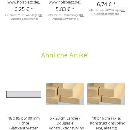
www.holzplatz.de),
www.holzplatz.de),
6,74 €
*
6,25 €
*
5,83 €
*
Lieferzeit:
24 - 28 Werktage
(DE
L
- Ausland abweichend)
Lieferzeit:
24 - 28 Werktage
(DE
Lieferzeit:
24 - 28 Werktage
(DE
- Ausland abweichend)
- Ausland abweichend)
Ähnliche Artikel
18 x 95 x 5100 mm
6 x 20 cm Lärche /
10 x 16 cm Fi.-Ta.
Fichte
Douglasie
Konstruktionsvollholz
Glattkantbretter,
Konstruktionsvollholz
NSI, allseitig