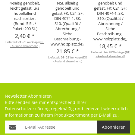
4-seitig gehobelt,
NSI, allseitig
gehobelt und
leicht gefast, u/s
gehobelt und
gefast, FK: C24, SF:
hobelfallend
gefast FK: C24, SF:
DIN 4074-1, SK:
nachsortiert
DIN 4074-1, SK:
S10, (Qualität /
(Bund: 5 St. /
S10, (Qualität /
Abrechnung /
Paket: 200 St.)
Abrechnung /
Siehe
Siehe
Beschreibung -
2,40 €
*
Beschreibung -
www.holzplatz.de),
Lieferzeit:
24 - 28 Werktage
(DE
www.holzplatz.de),
18,45 €
*
- Ausland abweichend)
21,85 €
*
Lieferzeit:
24 - 28 Werktage
(DE
- Ausland abweichend)
Lieferzeit:
24 - 28 Werktage
(DE
- Ausland abweichend)
Newsletter Abonnieren
Bitte senden Sie mir entsprechend Ihrer
Datenschutzerklärung
regelmäßig und jederzeit widerruflich
Informationen zu Ihrem Produktsortiment per E-Mail zu.
Abonnieren