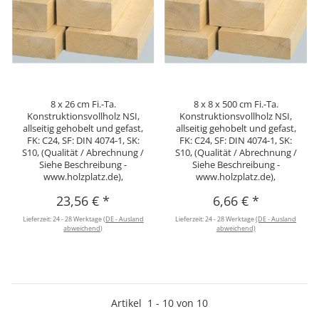
8 x 26 cm Fi.-Ta.
8 x 8 x 500 cm Fi.-Ta.
Konstruktionsvollholz NSI,
Konstruktionsvollholz NSI,
allseitig gehobelt und gefast,
allseitig gehobelt und gefast,
FK: C24, SF: DIN 4074-1, SK:
FK: C24, SF: DIN 4074-1, SK:
S10, (Qualität / Abrechnung /
S10, (Qualität / Abrechnung /
Siehe Beschreibung -
Siehe Beschreibung -
www.holzplatz.de),
www.holzplatz.de),
23,56 €
*
6,66 €
*
Lieferzeit:
24 - 28 Werktage
(DE - Ausland
Lieferzeit:
24 - 28 Werktage
(DE - Ausland
abweichend)
abweichend)
Artikel
1
-
10
von
10