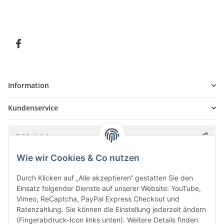
Information
Kundenservice
Wie wir Cookies & Co nutzen
Bitte senden Sie mir entsprechend Ihrer
Datenschutzerklärung
regelmäßig und
jederzeit widerruflich Informationen zu Ihrem Produktsortiment per E-Mail zu.
Durch Klicken auf „Alle akzeptieren“ gestatten Sie den
Einsatz folgender Dienste auf unserer Website: YouTube,
Vimeo, ReCaptcha, PayPal Express Checkout und
Ratenzahlung. Sie können die Einstellung jederzeit ändern
(Fingerabdruck-Icon links unten). Weitere Details finden