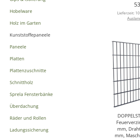
53
Hobelware
Lieferzeit:
10
Auslan
Holz im Garten
Kunststoffepaneele
Paneele
Platten
Plattenzuschnitte
Schnittholz
Sprela Fensterbänke
Überdachung
DOPPELST
Sc
Räder und Rollen
Feuerverzi
mm, Draht
Ladungssicherung
mm, Masche