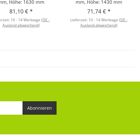
mm, Höhe: 1630 mm
mm, Höhe: 1430 mm
81,10 €
*
71,74 €
*
erzeit:
10 - 14 Werktage
(DE -
Lieferzeit:
10 - 14 Werktage
(DE -
Ausland abweichend)
Ausland abweichend)
Abonnieren