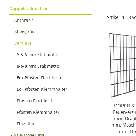
Doppelstabmatten
Artikel
1
-
8
v
Anthrazit
Moosgrün
Verzinkt
6-5-6 mm Stabmatte
8-6-8 mm Stabmatte
Eck Pfosten Flachleiste
Eck Pfosten Klemmhalter
Pfosten Flachleiste
DOPPELST
Sc
Feuerverzi
Pfosten Klemmhalter
mm, Draht
Einzeltor
mm, Masche
mm, Hö
Gips & Isolierung