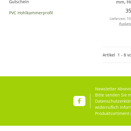
Gutschein
mm, H
35
PVC Hohlkammerprofil
Lieferzeit:
10
Auslan
Artikel
1
-
8
v
Newsletter Abonn
Bitte senden Sie 
Datenschutzerklä
widerruflich Info
Produktsortiment 