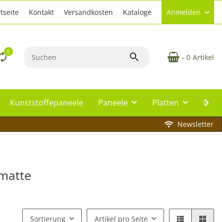
tseite
Kontakt
Versandkosten
Kataloge
Anmelden
0
- 0
Artikel
Kunststoffepaneele
Paneele
Platten
Plat
Newsletter
matte
Sortierung
Artikel pro Seite