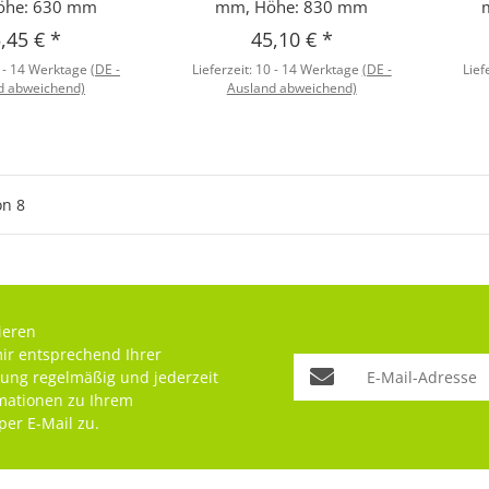
öhe: 630 mm
mm, Höhe: 830 mm
,45 €
*
45,10 €
*
 - 14 Werktage
(DE -
Lieferzeit:
10 - 14 Werktage
(DE -
Lief
d abweichend)
Ausland abweichend)
on
8
ieren
mir entsprechend Ihrer
rung
regelmäßig und jederzeit
rmationen zu Ihrem
per E-Mail zu.