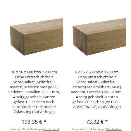
16 x 16 x 600 bzw. 1200 cm
6 x 16 x 600 bzw. 1200 cm
Eiche Brettschichtholz
Eiche Brettschichtholz
Sichtqualität (Splintfrei +
Sichtqualität (Splintfrei +
astarm) Melaminharz (MUF)
astarm) Melaminharz (MUF)
verleimt, Lamellen 20 ± 2 mm,
verleimt, Lamellen 20 ± 2 mm,
4-seitg gehobelt, Kanten
4-seitg gehobelt, Kanten
gefast. CE-Zeichen nach
gefast. CE-Zeichen (AKTUELL
europäischer technischer
AUSVERKAUF) (Auf Anfrage)
Zulassung (Auf Anfrage)
193,35 €
*
73,32 €
*
Lieferzeit:
10 - 14 Werktage
(DE - Ausland
Lieferzeit:
10 - 14 Werktage
(DE - Ausland