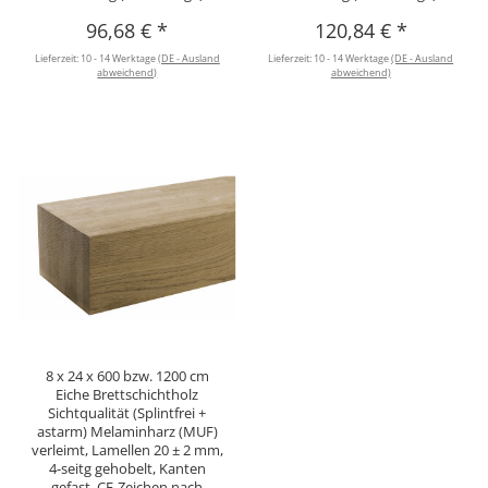
96,68 €
*
120,84 €
*
Lieferzeit:
10 - 14 Werktage
(DE - Ausland
Lieferzeit:
10 - 14 Werktage
(DE - Ausland
abweichend)
abweichend)
8 x 24 x 600 bzw. 1200 cm
Eiche Brettschichtholz
Sichtqualität (Splintfrei +
astarm) Melaminharz (MUF)
verleimt, Lamellen 20 ± 2 mm,
4-seitg gehobelt, Kanten
gefast. CE-Zeichen nach