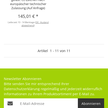
europäischer technischer
Zulassung (Auf Anfrage)
145,01 €
*
Lieferzeit:
10 - 14 Werktage
(DE - Ausland
abweichend)
Artikel
1
-
11
von
11
Newsletter Abonnieren
Bitte senden Sie mir entsprechend Ihrer
Datenschutzerklärung
regelmäßig und jederzeit widerruflich
Informationen zu Ihrem Produktsortiment per E-Mail zu.
Abonnieren