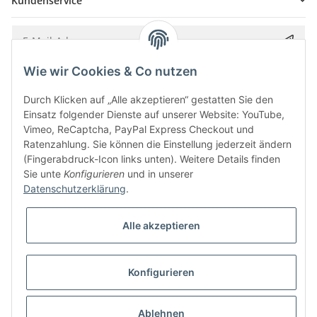
Kundenservice
Wie wir Cookies & Co nutzen
Bitte senden Sie mir entsprechend Ihrer
Datenschutzerklärung
regelmäßig und
jederzeit widerruflich Informationen zu Ihrem Produktsortiment per E-Mail zu.
Durch Klicken auf „Alle akzeptieren“ gestatten Sie den
Einsatz folgender Dienste auf unserer Website: YouTube,
Vimeo, ReCaptcha, PayPal Express Checkout und
Ratenzahlung. Sie können die Einstellung jederzeit ändern
(Fingerabdruck-Icon links unten). Weitere Details finden
Sie unte
Konfigurieren
und in unserer
Datenschutzerklärung
.
Alle akzeptieren
* Alle Preise inkl. gesetzlicher USt., zzgl.
Versand
Konfigurieren
Besucherzähler: 5854093
Alle Preise inkl. MwSt.
Umsetzung
Vlarom E-Commerce Agentur
| Powered by
JTL-Shop
|
CLEARIX JTL-Shop Template
Ablehnen