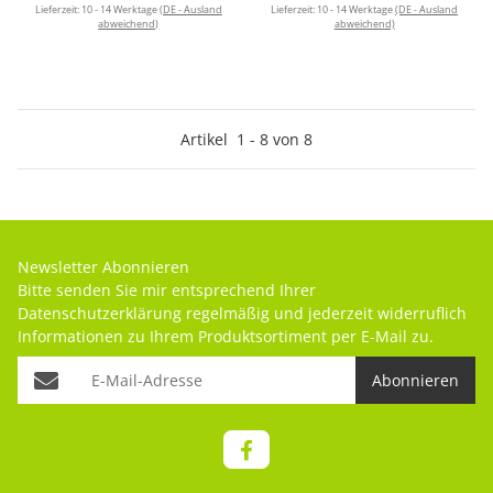
Lieferzeit:
10 - 14 Werktage
(DE - Ausland
Lieferzeit:
10 - 14 Werktage
(DE - Ausland
abweichend)
abweichend)
Artikel
1
-
8
von
8
Newsletter Abonnieren
Bitte senden Sie mir entsprechend Ihrer
Datenschutzerklärung
regelmäßig und jederzeit widerruflich
Informationen zu Ihrem Produktsortiment per E-Mail zu.
Abonnieren