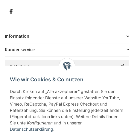
Information
Kundenservice
Wie wir Cookies & Co nutzen
Bitte senden Sie mir entsprechend Ihrer
Datenschutzerklärung
regelmäßig und
jederzeit widerruflich Informationen zu Ihrem Produktsortiment per E-Mail zu.
Durch Klicken auf „Alle akzeptieren“ gestatten Sie den
Einsatz folgender Dienste auf unserer Website: YouTube,
Vimeo, ReCaptcha, PayPal Express Checkout und
Ratenzahlung. Sie können die Einstellung jederzeit ändern
(Fingerabdruck-Icon links unten). Weitere Details finden
Sie unte
Konfigurieren
und in unserer
Datenschutzerklärung
.