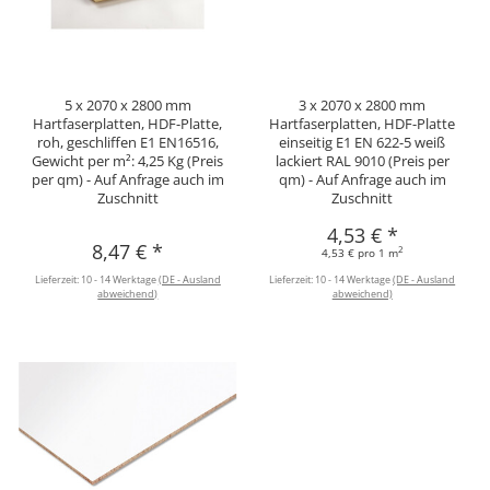
5 x 2070 x 2800 mm
3 x 2070 x 2800 mm
Hartfaserplatten, HDF-Platte,
Hartfaserplatten, HDF-Platte
roh, geschliffen E1 EN16516,
einseitig E1 EN 622-5 weiß
Gewicht per m²: 4,25 Kg (Preis
lackiert RAL 9010 (Preis per
per qm) - Auf Anfrage auch im
qm) - Auf Anfrage auch im
Zuschnitt
Zuschnitt
4,53 €
*
8,47 €
*
2
4,53 € pro 1 m
Lieferzeit:
10 - 14 Werktage
(DE - Ausland
Lieferzeit:
10 - 14 Werktage
(DE - Ausland
abweichend)
abweichend)