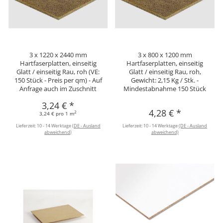
3 x 1220 x 2440 mm
3 x 800 x 1200 mm
Hartfaserplatten, einseitig
Hartfaserplatten, einseitig
Glatt / einseitig Rau, roh (VE:
Glatt / einseitig Rau, roh,
150 Stück - Preis per qm) - Auf
Gewicht: 2,15 Kg / Stk. -
Anfrage auch im Zuschnitt
Mindestabnahme 150 Stück
3,24 €
*
4,28 €
*
2
3,24 € pro 1 m
Lieferzeit:
10 - 14 Werktage
(DE - Ausland
Lieferzeit:
10 - 14 Werktage
(DE - Ausland
abweichend)
abweichend)