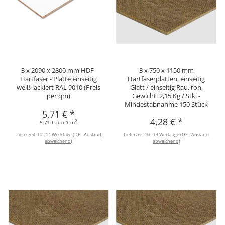
3 x 2090 x 2800 mm HDF-
3 x 750 x 1150 mm
Hartfaser - Platte einseitig
Hartfaserplatten, einseitig
weiß lackiert RAL 9010 (Preis
Glatt / einseitig Rau, roh,
per qm)
Gewicht: 2,15 Kg / Stk. -
Mindestabnahme 150 Stück
5,71 €
*
4,28 €
*
2
5,71 € pro 1 m
Lieferzeit:
10 - 14 Werktage
(DE - Ausland
Lieferzeit:
10 - 14 Werktage
(DE - Ausland
abweichend)
abweichend)