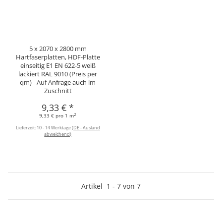
5 x 2070 x 2800 mm
Hartfaserplatten, HDF-Platte
einseitig E1 EN 622-5 weiß
lackiert RAL 9010 (Preis per
qm) - Auf Anfrage auch im
Zuschnitt
9,33 €
*
2
9,33 € pro 1 m
Lieferzeit:
10 - 14 Werktage
(DE - Ausland
abweichend)
Artikel
1
-
7
von
7