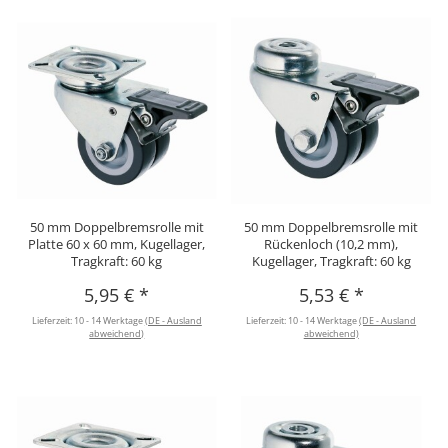
50 mm Doppelbremsrolle mit
50 mm Doppelbremsrolle mit
Platte 60 x 60 mm, Kugellager,
Rückenloch (10,2 mm),
Tragkraft: 60 kg
Kugellager, Tragkraft: 60 kg
5,95 €
*
5,53 €
*
Lieferzeit:
10 - 14 Werktage
(DE - Ausland
Lieferzeit:
10 - 14 Werktage
(DE - Ausland
abweichend)
abweichend)