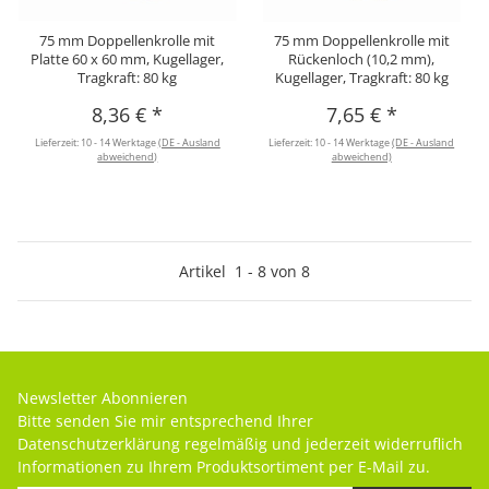
75 mm Doppellenkrolle mit
75 mm Doppellenkrolle mit
Platte 60 x 60 mm, Kugellager,
Rückenloch (10,2 mm),
Tragkraft: 80 kg
Kugellager, Tragkraft: 80 kg
8,36 €
*
7,65 €
*
Lieferzeit:
10 - 14 Werktage
(DE - Ausland
Lieferzeit:
10 - 14 Werktage
(DE - Ausland
abweichend)
abweichend)
Artikel
1
-
8
von
8
Newsletter Abonnieren
Bitte senden Sie mir entsprechend Ihrer
Datenschutzerklärung
regelmäßig und jederzeit widerruflich
Informationen zu Ihrem Produktsortiment per E-Mail zu.