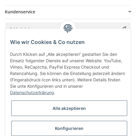
Kundenservice
Wie wir Cookies & Co nutzen
Bitte senden Sie mir entsprechend Ihrer
Datenschutzerklärung
regelmäßig und
jederzeit widerruflich Informationen zu Ihrem Produktsortiment per E-Mail zu.
Durch Klicken auf „Alle akzeptieren“ gestatten Sie den
Einsatz folgender Dienste auf unserer Website: YouTube,
Vimeo, ReCaptcha, PayPal Express Checkout und
Ratenzahlung. Sie können die Einstellung jederzeit ändern
(Fingerabdruck-Icon links unten). Weitere Details finden
Sie unte
Konfigurieren
und in unserer
Datenschutzerklärung
.
Alle akzeptieren
* Alle Preise inkl. gesetzlicher USt., zzgl.
Versand
Konfigurieren
Besucherzähler: 5846302
Alle Preise inkl. MwSt.