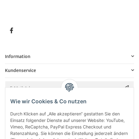
Information
Kundenservice
Wie wir Cookies & Co nutzen
Bitte senden Sie mir entsprechend Ihrer
Datenschutzerklärung
regelmäßig und
jederzeit widerruflich Informationen zu Ihrem Produktsortiment per E-Mail zu.
Durch Klicken auf „Alle akzeptieren“ gestatten Sie den
Einsatz folgender Dienste auf unserer Website: YouTube,
Vimeo, ReCaptcha, PayPal Express Checkout und
Ratenzahlung. Sie können die Einstellung jederzeit ändern