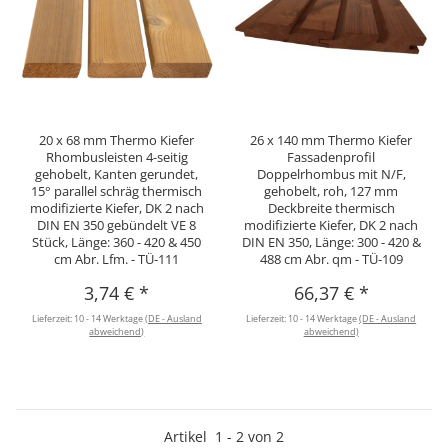
20 x 68 mm Thermo Kiefer
26 x 140 mm Thermo Kiefer
Rhombusleisten 4-seitig
Fassadenprofil
gehobelt, Kanten gerundet,
Doppelrhombus mit N/F,
15° parallel schräg thermisch
gehobelt, roh, 127 mm
modifizierte Kiefer, DK 2 nach
Deckbreite thermisch
DIN EN 350 gebündelt VE 8
modifizierte Kiefer, DK 2 nach
Stück, Länge: 360 - 420 & 450
DIN EN 350, Länge: 300 - 420 &
cm Abr. Lfm. - TÜ-111
488 cm Abr. qm - TÜ-109
3,74 €
*
66,37 €
*
Lieferzeit:
10 - 14 Werktage
(DE - Ausland
Lieferzeit:
10 - 14 Werktage
(DE - Ausland
abweichend)
abweichend)
Artikel
1
-
2
von
2