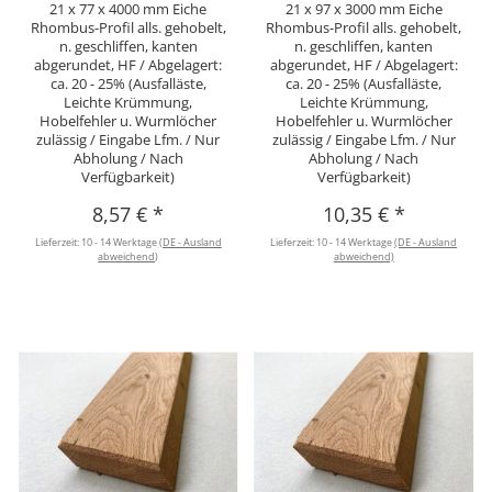
21 x 77 x 4000 mm Eiche
21 x 97 x 3000 mm Eiche
Rhombus-Profil alls. gehobelt,
Rhombus-Profil alls. gehobelt,
n. geschliffen, kanten
n. geschliffen, kanten
abgerundet, HF / Abgelagert:
abgerundet, HF / Abgelagert:
ca. 20 - 25% (Ausfalläste,
ca. 20 - 25% (Ausfalläste,
Leichte Krümmung,
Leichte Krümmung,
Hobelfehler u. Wurmlöcher
Hobelfehler u. Wurmlöcher
zulässig / Eingabe Lfm. / Nur
zulässig / Eingabe Lfm. / Nur
Abholung / Nach
Abholung / Nach
Verfügbarkeit)
Verfügbarkeit)
8,57 €
*
10,35 €
*
Lieferzeit:
10 - 14 Werktage
(DE - Ausland
Lieferzeit:
10 - 14 Werktage
(DE - Ausland
abweichend)
abweichend)