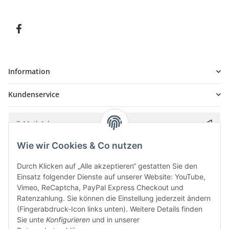
Information
Kundenservice
Wie wir Cookies & Co nutzen
Bitte senden Sie mir entsprechend Ihrer
Datenschutzerklärung
regelmäßig und
jederzeit widerruflich Informationen zu Ihrem Produktsortiment per E-Mail zu.
Durch Klicken auf „Alle akzeptieren“ gestatten Sie den
Einsatz folgender Dienste auf unserer Website: YouTube,
Vimeo, ReCaptcha, PayPal Express Checkout und
Ratenzahlung. Sie können die Einstellung jederzeit ändern
(Fingerabdruck-Icon links unten). Weitere Details finden
Sie unte
Konfigurieren
und in unserer