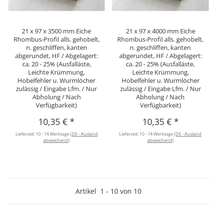
21 x 97 x 3500 mm Eiche
21 x 97 x 4000 mm Eiche
Rhombus-Profil alls. gehobelt,
Rhombus-Profil alls. gehobelt,
n. geschliffen, kanten
n. geschliffen, kanten
abgerundet, HF / Abgelagert:
abgerundet, HF / Abgelagert:
ca. 20 - 25% (Ausfalläste,
ca. 20 - 25% (Ausfalläste,
Leichte Krümmung,
Leichte Krümmung,
Hobelfehler u. Wurmlöcher
Hobelfehler u. Wurmlöcher
zulässig / Eingabe Lfm. / Nur
zulässig / Eingabe Lfm. / Nur
Abholung / Nach
Abholung / Nach
Verfügbarkeit)
Verfügbarkeit)
10,35 €
*
10,35 €
*
Lieferzeit:
10 - 14 Werktage
(DE - Ausland
Lieferzeit:
10 - 14 Werktage
(DE - Ausland
abweichend)
abweichend)
Artikel
1
-
10
von
10