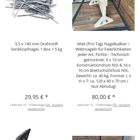
5,5 x 140 mm Drahtstift
Miet (Pro Tag) Nagelbalken /
Senkkopfnägel, 1 Box = 5 kg
Wettnageln für Feierlichkeiten
jeder Art, Fichte – Technisch
getrocknet: 6 x 10 cm
Konstruktionsholz NSI & 16 x
16 cm Brettschichtholz NSI,
Gewicht: ca. 40 kg, Format: L x
H x T: ca. 120 x 90 x 70 cm /
Nur Abholug!
29,95 €
*
80,00 €
*
Lieferzeit:
10 - 14 Werktage
(DE - Ausland
Lieferzeit:
10 - 14 Werktage
(DE - Ausland
abweichend)
abweichend)