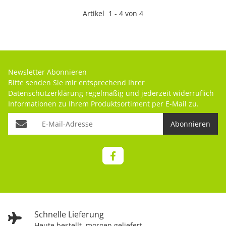
Artikel
1
-
4
von
4
Newsletter Abonnieren
Bitte senden Sie mir entsprechend Ihrer
Datenschutzerklärung
regelmäßig und jederzeit widerruflich
Informationen zu Ihrem Produktsortiment per E-Mail zu.
Abonnieren
Schnelle Lieferung
Heute bestellt, morgen geliefert