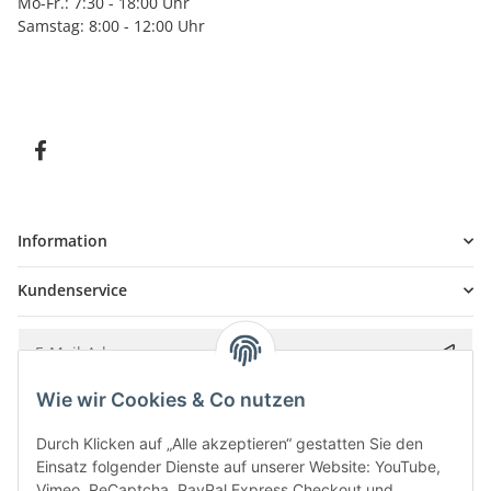
Mo-Fr.: 7:30 - 18:00 Uhr
Samstag: 8:00 - 12:00 Uhr
Information
Kundenservice
Wie wir Cookies & Co nutzen
Bitte senden Sie mir entsprechend Ihrer
Datenschutzerklärung
regelmäßig und
jederzeit widerruflich Informationen zu Ihrem Produktsortiment per E-Mail zu.
Durch Klicken auf „Alle akzeptieren“ gestatten Sie den
Einsatz folgender Dienste auf unserer Website: YouTube,
Vimeo, ReCaptcha, PayPal Express Checkout und