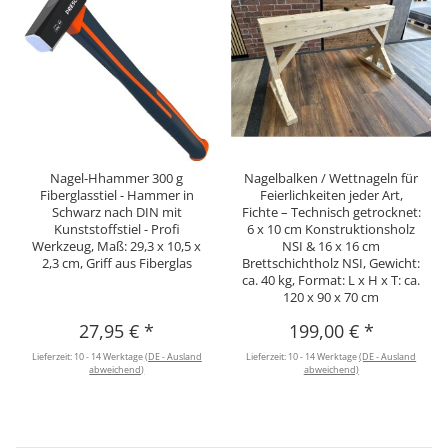
Nagel-Hhammer 300 g
Nagelbalken / Wettnageln für
Fiberglasstiel - Hammer in
Feierlichkeiten jeder Art,
Schwarz nach DIN mit
Fichte – Technisch getrocknet:
Kunststoffstiel - Profi
6 x 10 cm Konstruktionsholz
Werkzeug, Maß: 29,3 x 10,5 x
NSI & 16 x 16 cm
2,3 cm, Griff aus Fiberglas
Brettschichtholz NSI, Gewicht:
ca. 40 kg, Format: L x H x T: ca.
120 x 90 x 70 cm
27,95 €
*
199,00 €
*
Lieferzeit:
10 - 14 Werktage
(DE - Ausland
Lieferzeit:
10 - 14 Werktage
(DE - Ausland
abweichend)
abweichend)