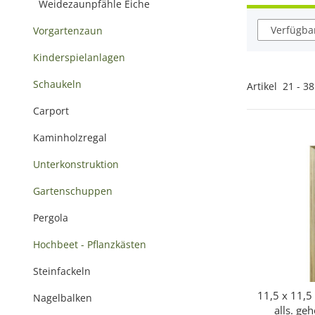
Weidezaunpfähle Eiche
Verfügbar
Vorgartenzaun
Kinderspielanlagen
Schaukeln
Artikel
21
-
38
Carport
Kaminholzregal
Unterkonstruktion
Gartenschuppen
Pergola
Hochbeet - Pflanzkästen
Steinfackeln
11,5 x 11,5
Sc
Nagelbalken
alls. geh