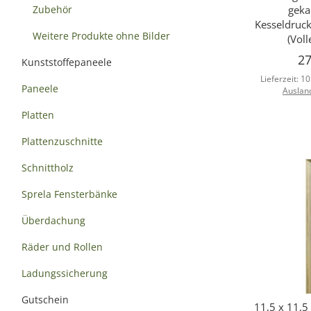
Zubehör
geka
Kesseldruc
Weitere Produkte ohne Bilder
(Voll
27
Kunststoffepaneele
Lieferzeit:
10
Paneele
Auslan
Platten
Plattenzuschnitte
Schnittholz
Sprela Fensterbänke
Überdachung
Räder und Rollen
Ladungssicherung
Gutschein
11,5 x 11,5
Sc