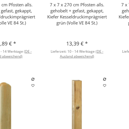
 cm Pfosten alls.
7 x 7 x 270 cm Pfosten alls.
7 x
hnellkauf
Schnellkauf
 gefast, gekappt,
gehobelt + gefast, gekappt,
geh
eldruckimprägniert
Kiefer Kesseldruckimprägniert
Kiefe
lle VE 84 St.)
grün (Volle VE 84 St.)
,89 €
*
13,39 €
*
 - 14 Werktage
(DE -
Lieferzeit:
10 - 14 Werktage
(DE -
Lief
d abweichend)
Ausland abweichend)