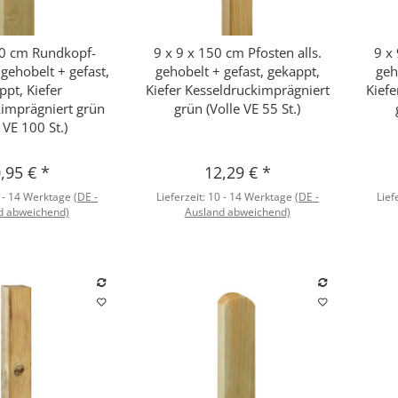
10 cm Rundkopf-
9 x 9 x 150 cm Pfosten alls.
9 x
hnellkauf
Schnellkauf
 gehobelt + gefast,
gehobelt + gefast, gekappt,
geh
ppt, Kiefer
Kiefer Kesseldruckimprägniert
Kiefe
kimprägniert grün
grün (Volle VE 55 St.)
 VE 100 St.)
,95 €
*
12,29 €
*
 - 14 Werktage
(DE -
Lieferzeit:
10 - 14 Werktage
(DE -
Lief
d abweichend)
Ausland abweichend)