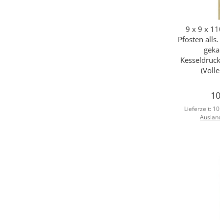
9 x 9 x 1
Sc
Pfosten alls.
geka
Kesseldruc
(Volle
10
Lieferzeit:
10
Auslan