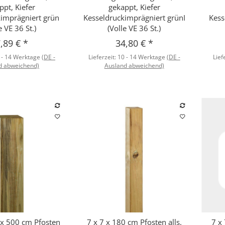
ppt, Kiefer
gekappt, Kiefer
kimprägniert grün
Kesseldruckimprägniert grünI
Kess
e VE 36 St.)
(Volle VE 36 St.)
,89 €
*
34,80 €
*
 - 14 Werktage
(DE -
Lieferzeit:
10 - 14 Werktage
(DE -
Lief
d abweichend)
Ausland abweichend)
 x 500 cm Pfosten
7 x 7 x 180 cm Pfosten alls.
7 x
hnellkauf
Schnellkauf