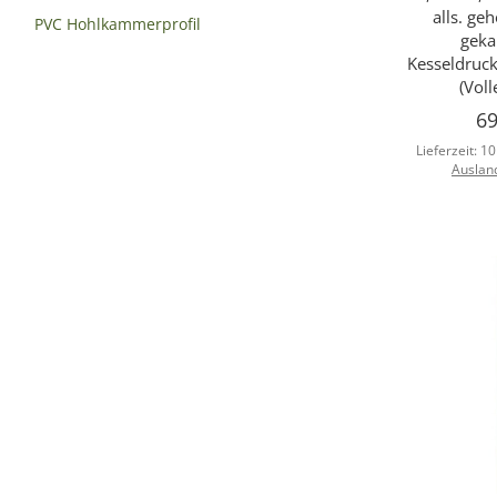
alls. geh
PVC Hohlkammerprofil
geka
Kesseldruc
(Voll
69
Lieferzeit:
10
Auslan