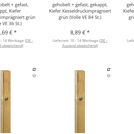
obelt + gefast,
gehobelt + gefast, gekappt,
geh
ppt, Kiefer
Kiefer Kesseldruckimprägniert
Kiefe
kimprägniert grün
grün (Volle VE 84 St.)
gr
e VE 36 St.)
,69 €
*
8,89 €
*
 - 14 Werktage
(DE -
Lieferzeit:
10 - 14 Werktage
(DE -
Lief
d abweichend)
Ausland abweichend)