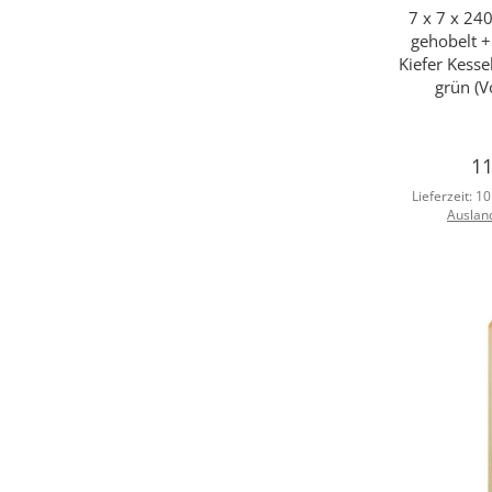
7 x 7 x 240
Sc
gehobelt +
Kiefer Kess
grün (Vo
11
Lieferzeit:
10
Auslan