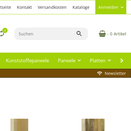
tseite
Kontakt
Versandkosten
Kataloge
Anmelden
0
- 0
Artikel
Kunststoffepaneele
Paneele
Platten
Plat
Newsletter