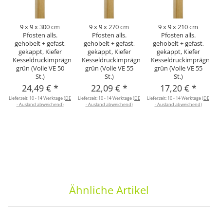
9 x 9 x 300 cm
9 x 9 x 270 cm
9 x 9 x 210 cm
Pfosten alls.
Pfosten alls.
Pfosten alls.
gehobelt + gefast,
gehobelt + gefast,
gehobelt + gefast,
gekappt, Kiefer
gekappt, Kiefer
gekappt, Kiefer
Kesseldruckimprägniert
Kesseldruckimprägniert
Kesseldruckimprägnier
grün (Volle VE 50
grün (Volle VE 55
grün (Volle VE 55
St.)
St.)
St.)
24,49 €
*
22,09 €
*
17,20 €
*
Lieferzeit:
10 - 14 Werktage
(DE
Lieferzeit:
10 - 14 Werktage
(DE
Lieferzeit:
10 - 14 Werktage
(DE
L
- Ausland abweichend)
- Ausland abweichend)
- Ausland abweichend)
Ähnliche Artikel