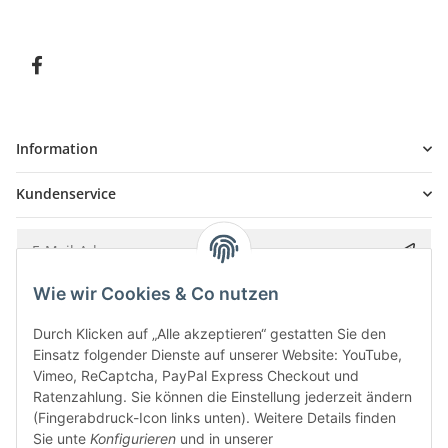
Information
Kundenservice
Wie wir Cookies & Co nutzen
Bitte senden Sie mir entsprechend Ihrer
Datenschutzerklärung
regelmäßig und
jederzeit widerruflich Informationen zu Ihrem Produktsortiment per E-Mail zu.
Durch Klicken auf „Alle akzeptieren“ gestatten Sie den
Einsatz folgender Dienste auf unserer Website: YouTube,
Vimeo, ReCaptcha, PayPal Express Checkout und
Ratenzahlung. Sie können die Einstellung jederzeit ändern
(Fingerabdruck-Icon links unten). Weitere Details finden
Sie unte
Konfigurieren
und in unserer