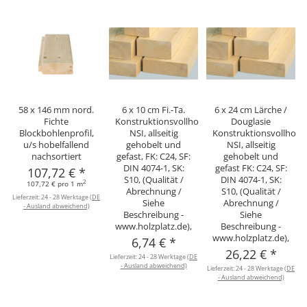
58 x 146 mm nord.
6 x 10 cm Fi.-Ta.
6 x 24 cm Lärche /
Fichte
Konstruktionsvollholz
Douglasie
Blockbohlenprofil,
NSI, allseitig
Konstruktionsvollholz
u/s hobelfallend
gehobelt und
NSI, allseitig
nachsortiert
gefast, FK: C24, SF:
gehobelt und
DIN 4074-1, SK:
gefast FK: C24, SF:
107,72 €
*
S10, (Qualität /
DIN 4074-1, SK:
2
107,72 € pro 1 m
Abrechnung /
S10, (Qualität /
Lieferzeit:
24 - 28 Werktage
(DE
Siehe
Abrechnung /
- Ausland abweichend)
Beschreibung -
Siehe
www.holzplatz.de),
Beschreibung -
www.holzplatz.de),
6,74 €
*
26,22 €
*
Lieferzeit:
24 - 28 Werktage
(DE
- Ausland abweichend)
Lieferzeit:
24 - 28 Werktage
(DE
- Ausland abweichend)