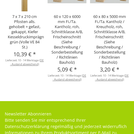
7 x 7 x 210 cm
60 x 120 x 6000
60 x 80 x 5000 mm
Pfosten alls.
mm Fi./Ta.
Fi./Ta. Kantholz /
gehobelt + gefast,
Kantholz, roh,
Kreuzholz, roh,
gekappt, Kiefer
Schnittklasse A/B,
Schnittklasse A/B,
Kesseldruckimprägniert
Frischeinschnitt
Frischeinschnitt
grün (Volle VE 84
(Siehe
(Siehe
St.)
Beschreibung /
Beschreibung /
Sonderbestellung
Sonderbestellung
10,39 €
*
/ Richtlinien
/ Richtlinien
Lieferzeit:
10 - 14 Werktage
(DE
Bauholz)
Bauholz)
- Ausland abweichend)
5,09 €
*
3,20 €
*
L
Lieferzeit:
10 - 14 Werktage
(DE
Lieferzeit:
10 - 14 Werktage
(DE
- Ausland abweichend)
- Ausland abweichend)
Newsletter Abonnieren
Bitte senden Sie mir entsprechend Ihrer
Datenschutzerklärung
regelmäßig und jederzeit widerruflich
Informationen zu Ihrem Produktsortiment per E-Mail zu.