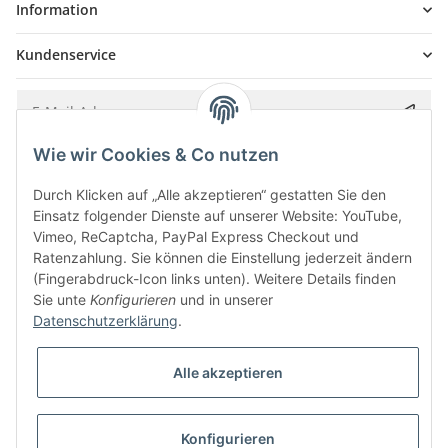
Information
Kundenservice
Wie wir Cookies & Co nutzen
Bitte senden Sie mir entsprechend Ihrer
Datenschutzerklärung
regelmäßig und
jederzeit widerruflich Informationen zu Ihrem Produktsortiment per E-Mail zu.
Durch Klicken auf „Alle akzeptieren“ gestatten Sie den
Einsatz folgender Dienste auf unserer Website: YouTube,
Vimeo, ReCaptcha, PayPal Express Checkout und
Ratenzahlung. Sie können die Einstellung jederzeit ändern
(Fingerabdruck-Icon links unten). Weitere Details finden
Sie unte
Konfigurieren
und in unserer
Datenschutzerklärung
.
Alle akzeptieren
* Alle Preise inkl. gesetzlicher USt., zzgl.
Versand
Konfigurieren
Besucherzähler: 5850715