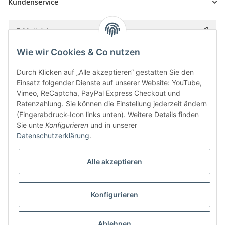
Kundenservice
Wie wir Cookies & Co nutzen
Bitte senden Sie mir entsprechend Ihrer
Datenschutzerklärung
regelmäßig und
jederzeit widerruflich Informationen zu Ihrem Produktsortiment per E-Mail zu.
Durch Klicken auf „Alle akzeptieren“ gestatten Sie den
Einsatz folgender Dienste auf unserer Website: YouTube,
Vimeo, ReCaptcha, PayPal Express Checkout und
Ratenzahlung. Sie können die Einstellung jederzeit ändern
(Fingerabdruck-Icon links unten). Weitere Details finden
Sie unte
Konfigurieren
und in unserer
Datenschutzerklärung
.
Alle akzeptieren
* Alle Preise inkl. gesetzlicher USt., zzgl.
Versand
Konfigurieren
Besucherzähler: 5847913
Alle Preise inkl. MwSt.
Umsetzung
Vlarom E-Commerce Agentur
| Powered by
JTL-Shop
|
CLEARIX JTL-Shop Template
Ablehnen