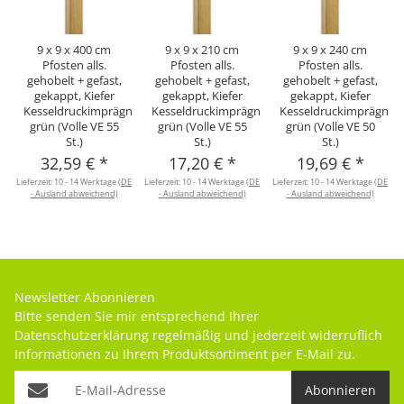
9 x 9 x 400 cm
9 x 9 x 210 cm
9 x 9 x 240 cm
Pfosten alls.
Pfosten alls.
Pfosten alls.
gehobelt + gefast,
gehobelt + gefast,
gehobelt + gefast,
gekappt, Kiefer
gekappt, Kiefer
gekappt, Kiefer
Kesseldruckimprägniert
Kesseldruckimprägniert
Kesseldruckimprägnier
grün (Volle VE 55
grün (Volle VE 55
grün (Volle VE 50
St.)
St.)
St.)
32,59 €
*
17,20 €
*
19,69 €
*
Lieferzeit:
10 - 14 Werktage
(DE
Lieferzeit:
10 - 14 Werktage
(DE
Lieferzeit:
10 - 14 Werktage
(DE
L
- Ausland abweichend)
- Ausland abweichend)
- Ausland abweichend)
Newsletter Abonnieren
Bitte senden Sie mir entsprechend Ihrer
Datenschutzerklärung
regelmäßig und jederzeit widerruflich
Informationen zu Ihrem Produktsortiment per E-Mail zu.
Abonnieren