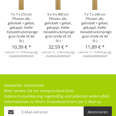
7 x 7 x 210 cm
9 x 9 x 400 cm
7 x 7 x 240 cm
Pfosten alls.
Pfosten alls.
Pfosten alls.
gehobelt + gefast,
gehobelt + gefast,
gehobelt + gefast,
gekappt, Kiefer
gekappt, Kiefer
gekappt, Kiefer
Kesseldruckimprägniert
Kesseldruckimprägniert
Kesseldruckimprägnier
grün (Volle VE 84
grün (Volle VE 55
grün (Volle VE 84
St.)
St.)
St.)
10,39 €
*
32,59 €
*
11,89 €
*
Lieferzeit:
10 - 14 Werktage
(DE
Lieferzeit:
10 - 14 Werktage
(DE
Lieferzeit:
10 - 14 Werktage
(DE
L
- Ausland abweichend)
- Ausland abweichend)
- Ausland abweichend)
Newsletter Abonnieren
Bitte senden Sie mir entsprechend Ihrer
Datenschutzerklärung
regelmäßig und jederzeit widerruflich
Informationen zu Ihrem Produktsortiment per E-Mail zu.
Abonnieren