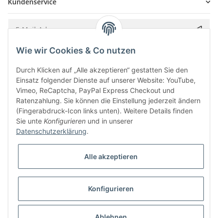
Kundenservice
Wie wir Cookies & Co nutzen
Bitte senden Sie mir entsprechend Ihrer
Datenschutzerklärung
regelmäßig und
jederzeit widerruflich Informationen zu Ihrem Produktsortiment per E-Mail zu.
Durch Klicken auf „Alle akzeptieren“ gestatten Sie den
Einsatz folgender Dienste auf unserer Website: YouTube,
Vimeo, ReCaptcha, PayPal Express Checkout und
Ratenzahlung. Sie können die Einstellung jederzeit ändern
(Fingerabdruck-Icon links unten). Weitere Details finden
Sie unte
Konfigurieren
und in unserer
Datenschutzerklärung
.
Alle akzeptieren
* Alle Preise inkl. gesetzlicher USt., zzgl.
Versand
Konfigurieren
Besucherzähler: 5850613
Alle Preise inkl. MwSt.
Umsetzung
Vlarom E-Commerce Agentur
| Powered by
JTL-Shop
|
CLEARIX JTL-Shop Template
Ablehnen