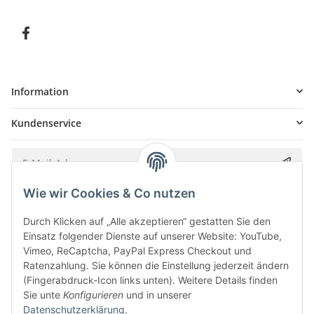
Information
Kundenservice
Wie wir Cookies & Co nutzen
Bitte senden Sie mir entsprechend Ihrer
Datenschutzerklärung
regelmäßig und
jederzeit widerruflich Informationen zu Ihrem Produktsortiment per E-Mail zu.
Durch Klicken auf „Alle akzeptieren“ gestatten Sie den
Einsatz folgender Dienste auf unserer Website: YouTube,
Vimeo, ReCaptcha, PayPal Express Checkout und
Ratenzahlung. Sie können die Einstellung jederzeit ändern
(Fingerabdruck-Icon links unten). Weitere Details finden
Sie unte
Konfigurieren
und in unserer
Datenschutzerklärung
.