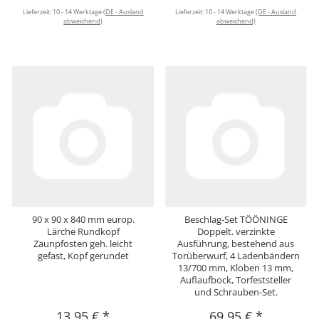
Lieferzeit:
10 - 14 Werktage
(DE - Ausland
Lieferzeit:
10 - 14 Werktage
(DE - Ausland
abweichend)
abweichend)
90 x 90 x 840 mm europ.
Beschlag-Set TÖÖNINGE
Lärche Rundkopf
Doppelt. verzinkte
Zaunpfosten geh. leicht
Ausführung, bestehend aus
gefast, Kopf gerundet
Torüberwurf, 4 Ladenbändern
13/700 mm, Kloben 13 mm,
Auflaufbock, Torfeststeller
und Schrauben-Set.
13,95 €
*
69,95 €
*