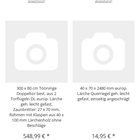
abweichend)
abweichend)
300 x 80 cm Tööninge
40 x 70 x 2480 mm europ.
Doppeltor best. aus 2
Lärche Querriegel geh. leicht
Torflügeln DL europ. Lärche
gefast, einseitig angeschrägt
geh. leicht gefast,
Zaunbretter: 27 x 70 mm,
Rahmen mit Klaspen aus 40 x
100 mm Lärchenholz ohne
Beschläge
548,99 €
*
14,95 €
*