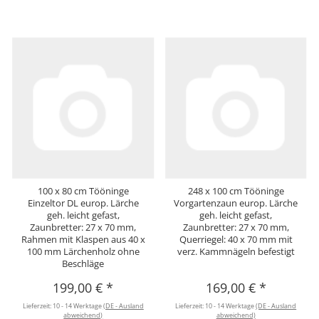
100 x 80 cm Tööninge
248 x 100 cm Tööninge
Einzeltor DL europ. Lärche
Vorgartenzaun europ. Lärche
geh. leicht gefast,
geh. leicht gefast,
Zaunbretter: 27 x 70 mm,
Zaunbretter: 27 x 70 mm,
Rahmen mit Klaspen aus 40 x
Querriegel: 40 x 70 mm mit
100 mm Lärchenholz ohne
verz. Kammnägeln befestigt
Beschläge
199,00 €
*
169,00 €
*
Lieferzeit:
10 - 14 Werktage
(DE - Ausland
Lieferzeit:
10 - 14 Werktage
(DE - Ausland
abweichend)
abweichend)