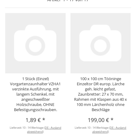
1 Stück (Einzel)
100 x 100 cm Tööninge
Vorgartenzaunhalter VZHA1
Einzeltor DR europ. Lärche
verzinkte Ausführung, mit
geh. leicht gefast,
langem Schenkel, mit
Zaunbretter: 27 x 70 mm,
angeschweißter
Rahmen mit Klaspen aus 40 x
Holzschraube, OHNE
100 mm Lärchenholz ohne
Befestigungsschrauben.
Beschläge
1,89 €
*
199,00 €
*
Lieferzeit:
10 - 14 Werktage
(DE - Ausland
Lieferzeit:
10 - 14 Werktage
(DE - Ausland
abweichend)
abweichend)