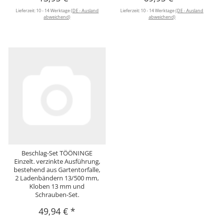
Lieferzeit:
10 - 14 Werktage
(DE - Ausland
Lieferzeit:
10 - 14 Werktage
(DE - Ausland
abweichend)
abweichend)
Beschlag-Set TÖÖNINGE
Einzelt. verzinkte Ausführung,
bestehend aus Gartentorfalle,
2 Ladenbändern 13/500 mm,
Kloben 13 mm und
Schrauben-Set.
49,94 €
*