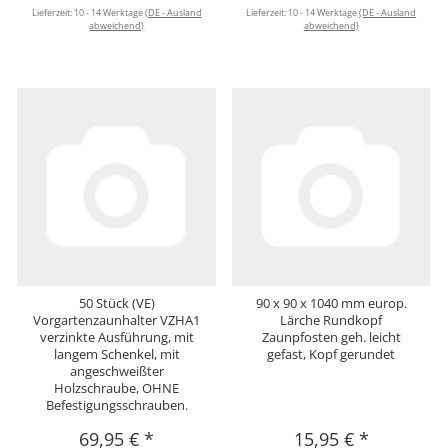
Lieferzeit:
10 - 14 Werktage
(DE - Ausland
Lieferzeit:
10 - 14 Werktage
(DE - Ausland
abweichend)
abweichend)
50 Stück (VE)
90 x 90 x 1040 mm europ.
Vorgartenzaunhalter VZHA1
Lärche Rundkopf
verzinkte Ausführung, mit
Zaunpfosten geh. leicht
langem Schenkel, mit
gefast, Kopf gerundet
angeschweißter
Holzschraube, OHNE
Befestigungsschrauben.
69,95 €
*
15,95 €
*