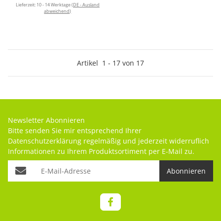
Lieferzeit:
10 - 14 Werktage
(DE - Ausland
abweichend)
Artikel
1
-
17
von
17
Newsletter Abonnieren
Bitte senden Sie mir entsprechend Ihrer
Datenschutzerklärung
regelmäßig und jederzeit widerruflich
Informationen zu Ihrem Produktsortiment per E-Mail zu.
Abonnieren