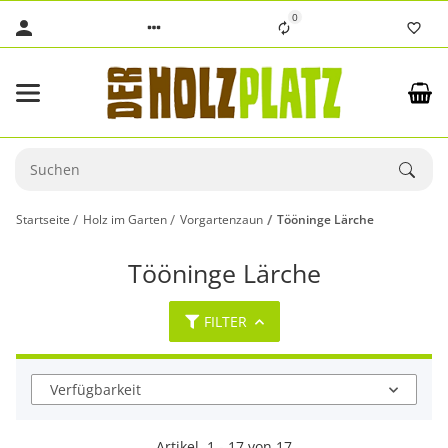
0
Startseite
Holz im Garten
Vorgartenzaun
Tööninge Lärche
Tööninge Lärche
FILTER
Verfügbarkeit
Artikel
1
-
17
von
17