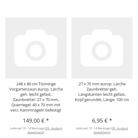
248 x 80 cm Tööninge
27 x 70 mm europ. Lärche
Vorgartenzaun europ. Lärche
Zaunbretter geh.
geh. leicht gefast,
Längskanten leicht gefast,
Zaunbretter: 27 x 70 mm,
Kopf gerundet, Länge: 100 cm
Querriegel: 40 x 70 mm mit
verz. Kammnägeln befestigt
149,00 €
*
6,95 €
*
Lieferzeit:
10 - 14 Werktage
(DE - Ausland
Lieferzeit:
10 - 14 Werktage
(DE - Ausland
abweichend)
abweichend)