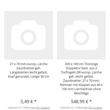
27 x 70 mm europ. Lärche
300 x 100 cm Tööninge
Zaunbretter geh.
Doppeltor best. aus 2
Längskanten leicht gefast,
Torflügeln DR europ. Lärche
Kopf gerundet, Länge: 80 cm
geh. leicht gefast,
Zaunbretter: 27 x 70 mm,
Rahmen mit Klaspen aus 40 x
100 mm Lärchenholz ohne
Beschläge
5,49 €
*
548,99 €
*
Lieferzeit:
10 - 14 Werktage
(DE - Ausland
Lieferzeit:
10 - 14 Werktage
(DE - Ausland