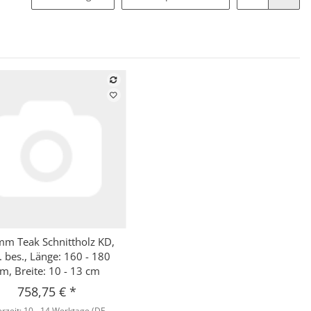
mm Teak Schnittholz KD,
Schnellkauf
. bes., Länge: 160 - 180
m, Breite: 10 - 13 cm
758,75 €
*
erzeit:
10 - 14 Werktage
(DE -