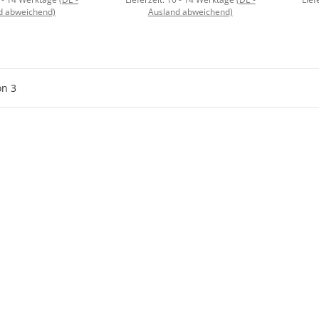
d abweichend)
Ausland abweichend)
on
3