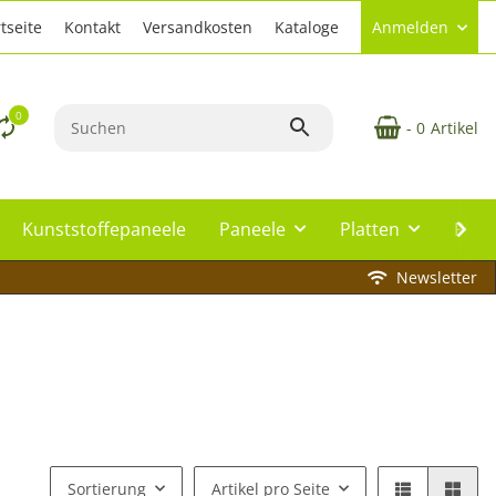
tseite
Kontakt
Versandkosten
Kataloge
Anmelden
0
- 0
Artikel
Kunststoffepaneele
Paneele
Platten
Plat
Newsletter
Sortierung
Artikel pro Seite