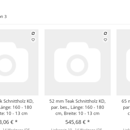
on
3
 Schnittholz KD,
52 mm Teak Schnittholz KD,
65 
hnellkauf
Schnellkauf
 Länge: 160 - 180
par. bes., Länge: 160 - 180
par
te: 10 - 13 cm
cm, Breite: 10 - 13 cm
c
3,06 €
*
545,68 €
*
 - 14 Werktage
(DE -
Lieferzeit:
10 - 14 Werktage
(DE -
Lief