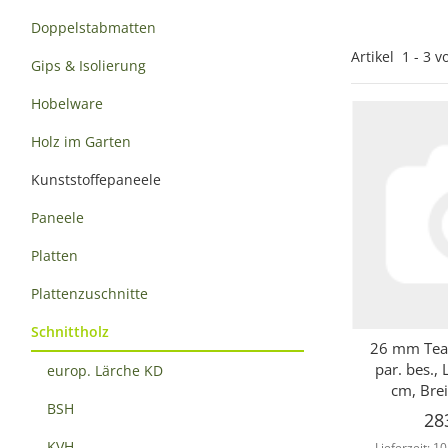
Doppelstabmatten
Artikel
1
-
3
v
Gips & Isolierung
Hobelware
Holz im Garten
Kunststoffepaneele
Paneele
Platten
Plattenzuschnitte
Schnittholz
26 mm Teak
Sc
par. bes.,
europ. Lärche KD
cm, Brei
BSH
28
KVH
Lieferzeit:
10