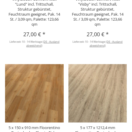
"Lund" incl. Trittschall,
"Visby" incl. Trittschall,
Struktur gebürstet,
Struktur gebürstet,
Feuchtraum geeignet, Pak. 14
Feuchtraum geeignet, Pak. 14
St. / 3,09 qm, Palette: 123,66
St. / 3,09 qm, Palette: 123,66
qm
qm
27,00 €
*
27,00 €
*
Lieferzeit:
10 - 14 Werktage
(DE - Ausland
Lieferzeit:
10 - 14 Werktage
(DE - Ausland
abweichend)
abweichend)
5 x 150 x 910 mm Floorentino
5 x 177 x 1212,4 mm