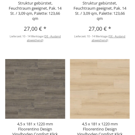
Struktur gebürstet,
Struktur gebürstet,
Feuchtraum geeignet, Pak. 14
Feuchtraum geeignet, Pak. 14
St. / 3,09 qm, Palette: 123,66
St. / 3,09 qm, Palette: 123,66
qm
qm
27,00 €
*
27,00 €
*
Lieferzeit:
10 - 14 Werktage
(DE - Ausland
Lieferzeit:
10 - 14 Werktage
(DE - Ausland
abweichend)
abweichend)
4,5 x 181 x 1220 mm
4,5 x 181 x 1220 mm
Floorentino Design
Floorentino Design
Vinylboden Comfort Klick
Vinylboden Comfort Klick