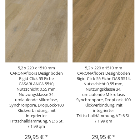
5,2 x 220 x 1510 mm
5,2 x 220 x 1510 mm
CARONAfloors Designboden
CARONAfloors Designboden
Rigid-Click 55 Eiche
Rigid-Click 55 Eiche DAR 5514,
CASABLANCA 5510,
Nutzschicht 0,55 mm,
Nutzschicht 0,55 mm,
Nutzungsklasse 34,
Nutzungsklasse 34,
umlaufende Mikrofase,
umlaufende Mikrofase,
Synchronpore, DropLock-100
Synchronpore, DropLock-100
Klickverbindung, mit
Klickverbindung, mit
integrierter
integrierter
Trittschalldämmung, VE: 6 St.
Trittschalldämmung, VE: 6 St.
/ 1,99 qm
/ 1,99 qm
29,95 €
*
29,95 €
*