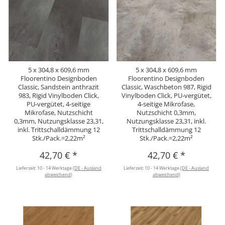
5 x 304,8 x 609,6 mm
5 x 304,8 x 609,6 mm
Floorentino Designboden
Floorentino Designboden
Classic, Sandstein anthrazit
Classic, Waschbeton 987, Rigid
983, Rigid Vinylboden Click,
Vinylboden Click, PU-vergütet,
PU-vergütet, 4-seitige
4-seitige Mikrofase,
Mikrofase, Nutzschicht
Nutzschicht 0,3mm,
0,3mm, Nutzungsklasse 23,31,
Nutzungsklasse 23,31, inkl.
inkl. Trittschalldämmung 12
Trittschalldämmung 12
Stk./Pack.=2,22m²
Stk./Pack.=2,22m²
42,70 €
*
42,70 €
*
Lieferzeit:
10 - 14 Werktage
(DE - Ausland
Lieferzeit:
10 - 14 Werktage
(DE - Ausland
abweichend)
abweichend)