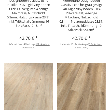
Designboden Classic, Eiche
Floorentino Designboden
rustikal 903, Rigid Vinylboden
Classic, Eiche hellgrau gesägt
Click, PU-vergütet, 4-seitige
940, Rigid Vinylboden Click,
Mikrofase, Nutzschicht
PU-vergütet, 4-seitige
0,3mm, Nutzungsklasse 23,31,
Mikrofase, Nutzschicht
inkl. Trittschalldämmung 16
0,3mm, Nutzungsklasse 23,31,
Stk./Pack.=2,18m²
inkl. Trittschalldämmung 10
Stk./Pack.=2,15m²
42,70 €
*
42,70 €
*
Lieferzeit:
10 - 14 Werktage
(DE - Ausland
Lieferzeit:
10 - 14 Werktage
(DE - Ausland
abweichend)
abweichend)