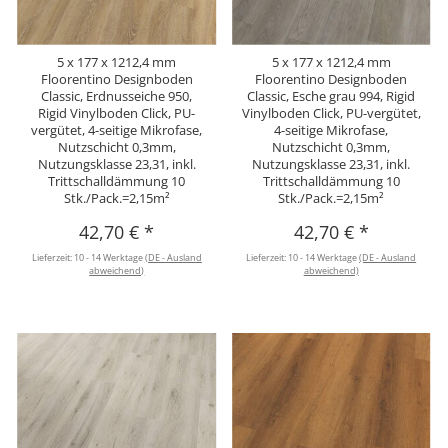
5 x 177 x 1212,4 mm
5 x 177 x 1212,4 mm
Floorentino Designboden
Floorentino Designboden
Classic, Erdnusseiche 950,
Classic, Esche grau 994, Rigid
Rigid Vinylboden Click, PU-
Vinylboden Click, PU-vergütet,
vergütet, 4-seitige Mikrofase,
4-seitige Mikrofase,
Nutzschicht 0,3mm,
Nutzschicht 0,3mm,
Nutzungsklasse 23,31, inkl.
Nutzungsklasse 23,31, inkl.
Trittschalldämmung 10
Trittschalldämmung 10
Stk./Pack.=2,15m²
Stk./Pack.=2,15m²
42,70 €
*
42,70 €
*
Lieferzeit:
10 - 14 Werktage
(DE - Ausland
Lieferzeit:
10 - 14 Werktage
(DE - Ausland
abweichend)
abweichend)