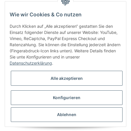
Information
Wie wir Cookies & Co nutzen
Kundenservice
Durch Klicken auf „Alle akzeptieren“ gestatten Sie den
Einsatz folgender Dienste auf unserer Website: YouTube,
Vimeo, ReCaptcha, PayPal Express Checkout und
Ratenzahlung. Sie können die Einstellung jederzeit ändern
Bitte senden Sie mir entsprechend Ihrer
Datenschutzerklärung
regelmäßig und
(Fingerabdruck-Icon links unten). Weitere Details finden
jederzeit widerruflich Informationen zu Ihrem Produktsortiment per E-Mail zu.
Sie unte
Konfigurieren
und in unserer
Datenschutzerklärung
.
Alle akzeptieren
Konfigurieren
* Alle Preise inkl. gesetzlicher USt., zzgl.
Versand
Ablehnen