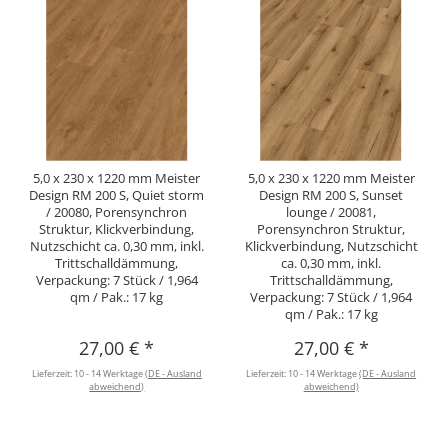
5,0 x 230 x 1220 mm Meister
5,0 x 230 x 1220 mm Meister
Design RM 200 S, Quiet storm
Design RM 200 S, Sunset
/ 20080, Porensynchron
lounge / 20081,
Struktur, Klickverbindung,
Porensynchron Struktur,
Nutzschicht ca. 0,30 mm, inkl.
Klickverbindung, Nutzschicht
Trittschalldämmung,
ca. 0,30 mm, inkl.
Verpackung: 7 Stück / 1,964
Trittschalldämmung,
qm / Pak.: 17 kg
Verpackung: 7 Stück / 1,964
qm / Pak.: 17 kg
27,00 €
*
27,00 €
*
Lieferzeit:
10 - 14 Werktage
(DE - Ausland
Lieferzeit:
10 - 14 Werktage
(DE - Ausland
abweichend)
abweichend)